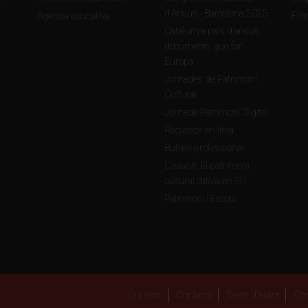
d'Arxius - Barcelona 2025
Agenda educativa
Fil
Catalunya país d’arxius,
documents que fan
Europa
Jornades de Patrimoni
Cultural
Jornada Patrimoni Digital
Recursos en línia
Butlletí professional
Giravolt. El patrimoni
cultural català en 3D
Patrimoni i Escola
Qui som
Contacta
Drets d'autor
Coo