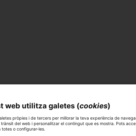
 web utilitza galetes (
cookies
)
aletes pròpies i de tercers per millorar la teva experiència de navega
l trànsit del web i personalitzar el contingut que es mostra. Pots acce
s totes o configurar-les.