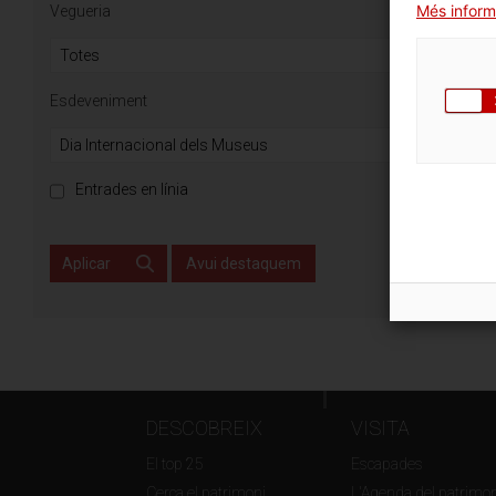
Més inform
Vegueria
Esdeveniment
Entrades en línia
Aplicar
Avui destaquem
DESCOBREIX
VISITA
El top 25
Escapades
Cerca el patrimoni
L'Agenda del patrimon