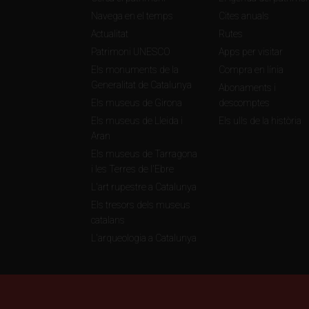
Navega en el temps
Cites anuals
Actualitat
Rutes
Patrimoni UNESCO
Apps per visitar
Els monuments de la
Compra en línia
Generalitat de Catalunya
Abonaments i
Els museus de Girona
descomptes
Els museus de Lleida i
Els ulls de la història
Aran
Els museus de Tarragona
i les Terres de l'Ebre
L'art rupestre a Catalunya
Els tresors dels museus
catalans
L'arqueologia a Catalunya