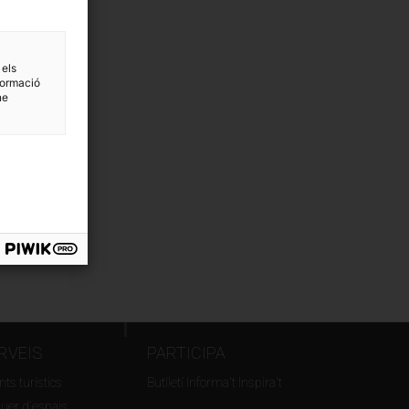
 els
formació
ne
RVEIS
PARTICIPA
ts turístics
Butlletí Informa't Inspira't
guer d'espais