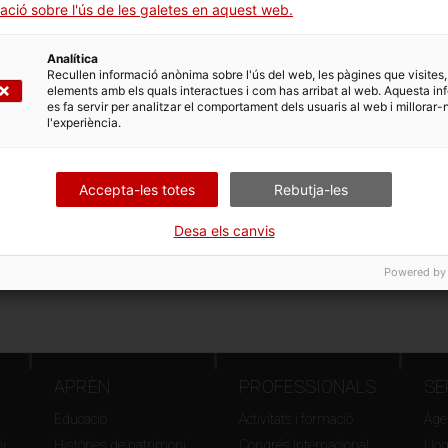
ació sobre l'ús de les galetes en aquest web.
Analítica
Recullen informació anònima sobre l'ús del web, les pàgines que visites,
elements amb els quals interactues i com has arribat al web. Aquesta in
es fa servir per analitzar el comportament dels usuaris al web i millorar-
l'experiència.
Accepta-les totes
Rebutja-les
Desa els canvis
Powered by
APRÈN
PROFESSIONALS
SE
Educació
Activitats i formació
Agen
i
Històries de patrimoni
Congrés Internacional
Llo