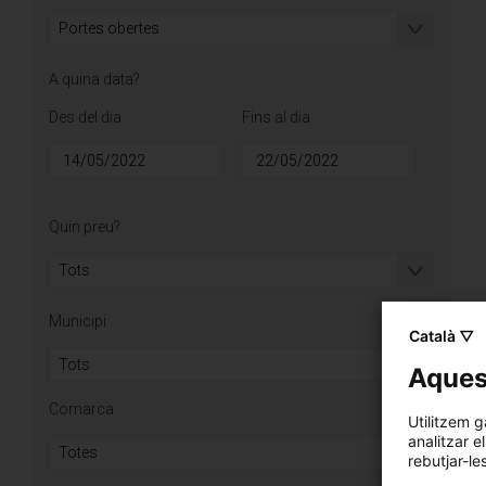
A quina data?
Des del dia
Fins al dia
Data
Data
Quin preu?
Municipi
Català ▽
Aquest
Comarca
Utilitzem g
analitzar e
rebutjar-le