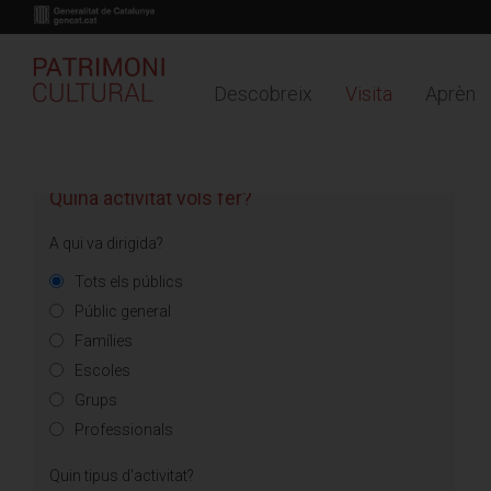
Descobreix
Visita
Aprèn
Buy online
Timeline
Mapa
Vés
PLANIFICA'T
L'AGENDA
al
contingut
Quina activitat vols fer?
A qui va dirigida?
Tots els públics
Públic general
Famílies
Escoles
Grups
Professionals
Quin tipus d'activitat?