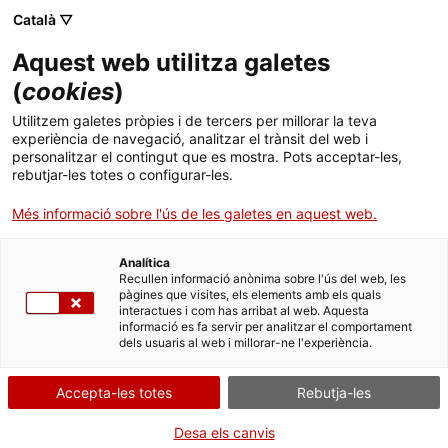
Vés
CA
ES
EN
Català ▽
al
contingut
Aquest web utilitza galetes
Toggl
navig
(
cookies
)
PLANIFICA'T
L'AGENDA
Utilitzem galetes pròpies i de tercers per millorar la teva
experiència de navegació, analitzar el trànsit del web i
personalitzar el contingut que es mostra. Pots acceptar-les,
Quina activitat vols fer?
rebutjar-les totes o configurar-les.
A qui va dirigida?
Més informació sobre l'ús de les galetes en aquest web.
Tots els públics
Públic general
Analítica
Famílies
Recullen informació anònima sobre l'ús del web, les
pàgines que visites, els elements amb els quals
Escoles
interactues i com has arribat al web. Aquesta
informació es fa servir per analitzar el comportament
Grups
dels usuaris al web i millorar-ne l'experiència.
Professionals
Accepta-les totes
Rebutja-les
Quin tipus d'activitat?
Desa els canvis