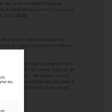
ant del Castell de Miravet. El preu de
reix el mateix dia del concert. El concert es
de 250 localitats.
 dinamització cultural impulsades per
ament de Cultura i l’Ajuntament de Miravet,
la ciutadania.
i Jaciments de l’Agència, aquesta edició
logar els accents i les variants dialectals de
s Terres de l’Ebre”. Tant Bergés com Èric
ció,
ersitat i la riquesa lingüística del català a
ptar-les,
cter exclusiu del format: “és un concert
 els