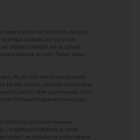
 la segona edició del festival
Riu de Veus
e la llengua catalana i les sonoritats
 els artistes convidats son el cantant
lonina Mishima, el músic flixenc, Xarim
inaixa,
Riu de Veus
ofereix una proposta
. Els tres artistes convidats interpretaran
pertori, però ho faran acompanyats d’una
tival i formada íntegrament per músics
s intèrprets compartint escenari i
a. L’organització habilitarà un servei
 del castell. Les entrades es poden adquirir