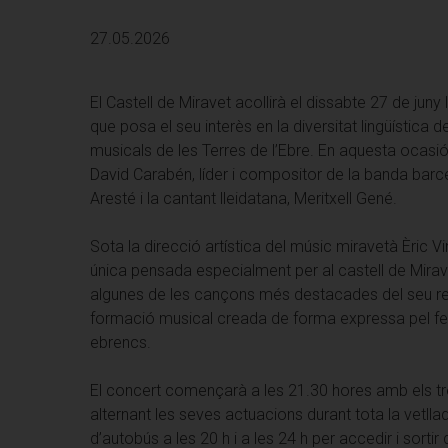
27.05.2026
El Castell de Miravet acollirà el dissabte 27 de juny
que posa el seu interès en la diversitat lingüística d
musicals de les Terres de l’Ebre. En aquesta ocasió
David Carabén, líder i compositor de la banda barce
Aresté i la cantant lleidatana, Meritxell Gené.
Sota la direcció artística del músic miravetà Èric V
única pensada especialment per al castell de Miravet
algunes de les cançons més destacades del seu re
formació musical creada de forma expressa pel fes
ebrencs.
El concert començarà a les 21.30 hores amb els tre
alternant les seves actuacions durant tota la vetllad
d’autobús a les 20 h i a les 24 h per accedir i sortir