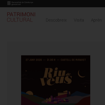
Descobreix
Visita
Aprèn
Buy online
Timeline
Mapa
Vés
ACTUALITAT
al
contingut