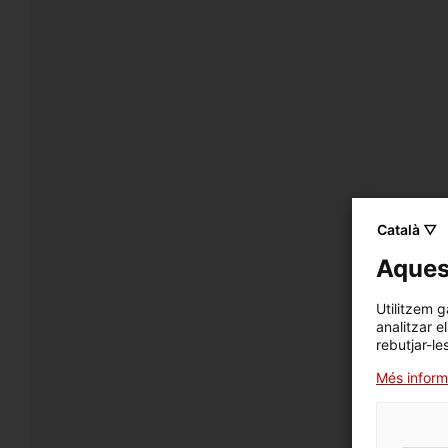
Català ▽
Aquest
Utilitzem g
analitzar e
rebutjar-le
Més inform