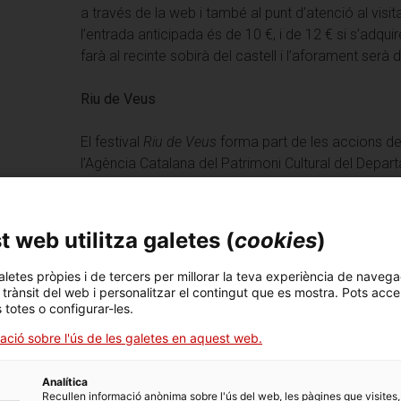
a través de la web i també al punt d’atenció al visit
l’entrada anticipada és de 10 €, i de 12 € si s’adqui
farà al recinte sobirà del castell i l’aforament serà 
Riu de Veus
El festival
Riu de Veus
forma part de les accions de
l’Agència Catalana del Patrimoni Cultural del Depart
amb l’objectiu d’apropar el patrimoni monumental a 
Segons Carme Bergés, cap de l’Àrea de Monuments 
 web utilitza galetes (
cookies
)
“manté l’aposta per la qualitat artística i per fer dia
la nostra llengua amb les sonoritats musicals de le
aletes pròpies i de tercers per millorar la teva experiència de navega
Vinaixa destaquen la voluntat de posar en valor la div
l trànsit del web i personalitzar el contingut que es mostra. Pots acce
s totes o configurar-les.
través de la música. Vinaixa subratlla també el carà
únic que només es podrà veure aquí”.
ació sobre l'ús de les galetes en aquest web.
Castell de Miravet
Analítica
Recullen informació anònima sobre l'ús del web, les pàgines que visites,