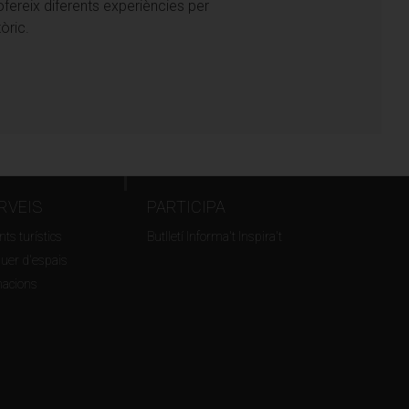
i ofereix diferents experiències per
òric.
RVEIS
PARTICIPA
ts turístics
Butlletí Informa't Inspira't
guer d'espais
macions