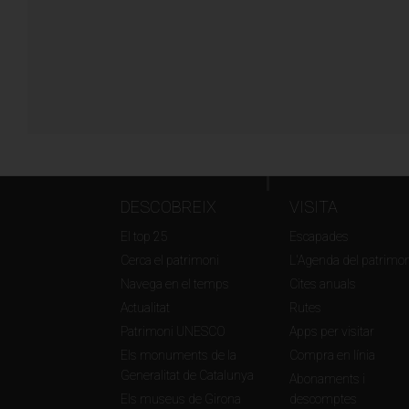
DESCOBREIX
VISITA
El top 25
Escapades
Cerca el patrimoni
L'Agenda del patrimon
Navega en el temps
Cites anuals
Actualitat
Rutes
Patrimoni UNESCO
Apps per visitar
Els monuments de la
Compra en línia
Generalitat de Catalunya
Abonaments i
Els museus de Girona
descomptes