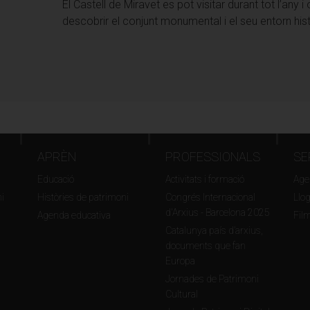
El Castell de Miravet es pot visitar durant tot l’any 
descobrir el conjunt monumental i el seu entorn hist
APRÈN
PROFESSIONALS
SE
Educació
Activitats i formació
Agen
i
Històries de patrimoni
Congrés Internacional
Llo
d'Arxius - Barcelona 2025
Agenda educativa
Fil
Catalunya país d’arxius,
documents que fan
Europa
Jornades de Patrimoni
Cultural