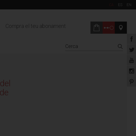
CA
ES
EN
Compra el teu abonament
i
del
 de