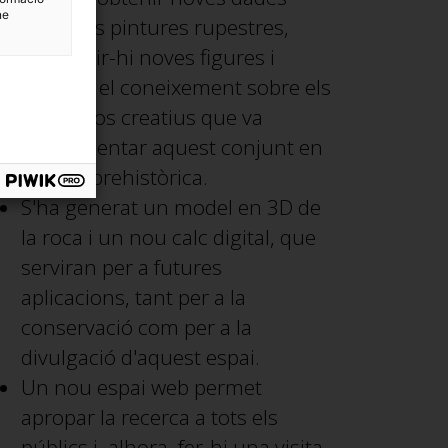
ne
sobre les pintures rupestres,
descobrir-hi noves figures i
millorar el coneixement sobre els
processos creatius que va
experimentar aquest conjunt en
l'època prehistòrica.
S'ha generat un model en 3D de
la roca i un nou calc digital, que
serviran per a futures
aplicacions, tant per a la
conservació com per a la
divulgació d'aquest espai.
Un nou espai web permet
apropar la recerca a tots els
públics i, alhora, fer-hi una visita