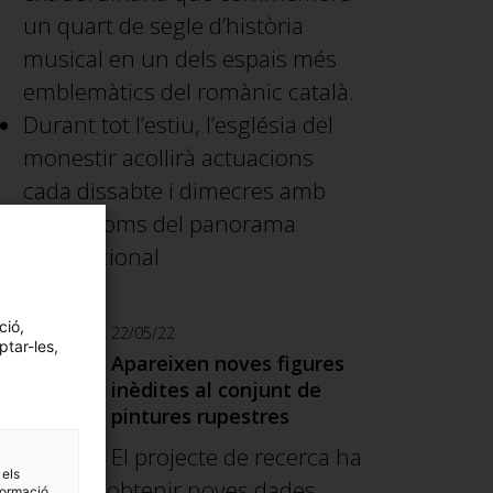
un quart de segle d’història
musical en un dels espais més
emblemàtics del romànic català.
Durant tot l’estiu, l’església del
monestir acollirà actuacions
cada dissabte i dimecres amb
grans noms del panorama
internacional
ció,
22/05/22
ptar-les,
Apareixen noves figures
inèdites al conjunt de
pintures rupestres
El projecte de recerca ha
 els
permès obtenir noves dades
formació