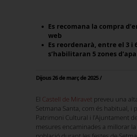
Es recomana la compra d’e
web
Es reordenarà, entre el 3 i 6
s’habilitaran 5 zones d’a
Dijous 26 de març de 2025 /
El
Castell de Miravet
preveu una alta
Setmana Santa, com és habitual, i 
Patrimoni Cultural i l’Ajuntament d
mesures encaminades a millorar la mob
població durant les festes de Setma