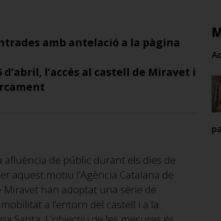
M
ntrades amb antelació a la pàgina
Ac
 d’abril, l’accés al castell de Miravet i
parcament
pa
 afluència de públic durant els dies de
per aquest motiu l’Agència Catalana de
e Miravet han adoptat una sèrie de
ilitat a l’entorn del castell i a la
na Santa. L’objectiu de les mesures és