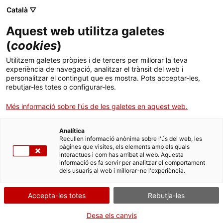
ca
es
en
fr
Català ▽
Aquest web utilitza galetes
(
cookies
)
Actualitat
Utilitzem galetes pròpies i de tercers per millorar la teva
experiència de navegació, analitzar el trànsit del web i
personalitzar el contingut que es mostra. Pots acceptar-les,
rebutjar-les totes o configurar-les.
Més informació sobre l'ús de les galetes en aquest web.
Analítica
Recullen informació anònima sobre l'ús del web, les
pàgines que visites, els elements amb els quals
interactues i com has arribat al web. Aquesta
informació es fa servir per analitzar el comportament
dels usuaris al web i millorar-ne l'experiència.
Accepta-les totes
Rebutja-les
Desa els canvis