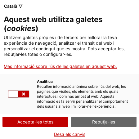
ca
es
en
fr
Català ▽
Aquest web utilitza galetes
(
cookies
)
Actualitat
Utilitzem galetes pròpies i de tercers per millorar la teva
experiència de navegació, analitzar el trànsit del web i
personalitzar el contingut que es mostra. Pots acceptar-les,
rebutjar-les totes o configurar-les.
Més informació sobre l'ús de les galetes en aquest web.
Analítica
Recullen informació anònima sobre l'ús del web, les
pàgines que visites, els elements amb els quals
interactues i com has arribat al web. Aquesta
informació es fa servir per analitzar el comportament
dels usuaris al web i millorar-ne l'experiència.
Accepta-les totes
Rebutja-les
Desa els canvis