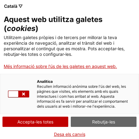
Vés
CA
ES
EN
Català ▽
al
contingut
ELS ULLS DE LA
Toggl
Aquest web utilitza galetes
HISTÒRIA
navig
(
cookies
)
Utilitzem galetes pròpies i de tercers per millorar la teva
experiència de navegació, analitzar el trànsit del web i
personalitzar el contingut que es mostra. Pots acceptar-les,
rebutjar-les totes o configurar-les.
Més informació sobre l'ús de les galetes en aquest web.
Analítica
Apropa’t als monuments de Catalunya amb
Els ulls de la història. Una mirada
Recullen informació anònima sobre l'ús del web, les
immersiva sobre el patrimoni català
, una proposta innovadora per viure la
pàgines que visites, els elements amb els quals
història en primera persona.
interactues i com has arribat al web. Aquesta
informació es fa servir per analitzar el comportament
Connecta amb el passat de Catalunya a través de nous relats i noves
dels usuaris al web i millorar-ne l'experiència.
tecnologies que t’ajudaran a transportar-te als moments més destacats de cada
monument.
Accepta-les totes
Rebutja-les
Pots gaudir d’
Els ulls de la història
:
Desa els canvis
-
Als diversos
monuments de Catalunya
que formen part del projecte Els ulls de