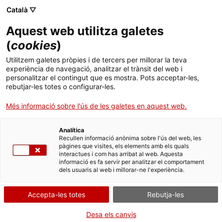
ca
es
en
fr
Català ▽
Aquest web utilitza galetes
(
cookies
)
Activitats
Utilitzem galetes pròpies i de tercers per millorar la teva
experiència de navegació, analitzar el trànsit del web i
personalitzar el contingut que es mostra. Pots acceptar-les,
rebutjar-les totes o configurar-les.
Més informació sobre l'ús de les galetes en aquest web.
Quan?
Analítica
Recullen informació anònima sobre l'ús del web, les
Dissabte 27 de juny
pàgines que visites, els elements amb els quals
interactues i com has arribat al web. Aquesta
informació es fa servir per analitzar el comportament
dels usuaris al web i millorar-ne l'experiència.
On?
Accepta-les totes
Rebutja-les
Castell de Miravet
Desa els canvis
Més detalls