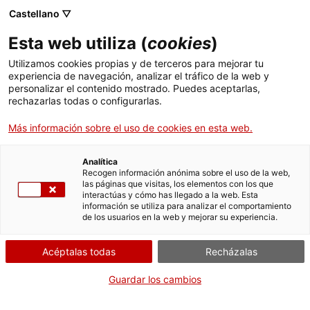
Pasar
CA
ES
EN
Castellano ▽
al
contenido
IV JORNADA DE
Toggl
Esta web utiliza (
cookies
)
principal
PATRIMONI CULTURAL
navig
Utilizamos cookies propias y de terceros para mejorar tu
experiencia de navegación, analizar el tráfico de la web y
personalizar el contenido mostrado. Puedes aceptarlas,
rechazarlas todas o configurarlas.
Más información sobre el uso de cookies en esta web.
Analítica
Recogen información anónima sobre el uso de la web,
las páginas que visitas, los elementos con los que
JOSE LUÍS DE VICENTE
interactúas y cómo has llegado a la web. Esta
información se utiliza para analizar el comportamiento
Investigador cultural y comisario de exposiciones especializado en
de los usuarios en la web y mejorar su experiencia.
cultura, arte y tecnología
José Luis de Vicente desarrolla proyectos en el
Acéptalas todas
Recházalas
espacio entre la tecnología, la innovación social, el
arte y el diseño. Desde 2012 es comisario de
Guardar los cambios
Sónar+D, el congreso de cultura digital y tecnologías
creativas del festival Sónar de Barcelona. Es también
miembro del equipo curatorial de FutureEverything