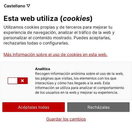
ca
es
en
fr
Castellano ▽
Esta web utiliza (
cookies
)
Utilizamos cookies propias y de terceros para mejorar tu
Actividades
experiencia de navegación, analizar el tráfico de la web y
personalizar el contenido mostrado. Puedes aceptarlas,
rechazarlas todas o configurarlas.
Más información sobre el uso de cookies en esta web.
Analítica
Recogen información anónima sobre el uso de la web,
las páginas que visitas, los elementos con los que
interactúas y cómo has llegado a la web. Esta
información se utiliza para analizar el comportamiento
de los usuarios en la web y mejorar su experiencia.
Cuando?
Acéptalas todas
Recházalas
Dijous 1 d'agost
Guardar los cambios