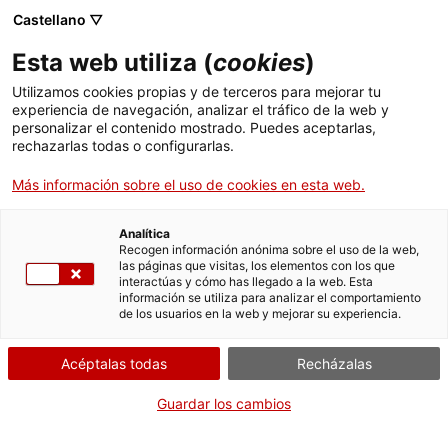
Pasar
CA
ES
EN
Castellano ▽
al
contenido
SETMANA
Toggl
Esta web utiliza (
cookies
)
principal
INTERNACIONAL DELS
navig
ARXIUS 2022
Utilizamos cookies propias y de terceros para mejorar tu
Español
translation unavailable for
Històries per explorar
.
experiencia de navegación, analizar el tráfico de la web y
personalizar el contenido mostrado. Puedes aceptarlas,
rechazarlas todas o configurarlas.
Más información sobre el uso de cookies en esta web.
Analítica
Quiénes somos
Recogen información anónima sobre el uso de la web,
las páginas que visitas, los elementos con los que
Contacta
interactúas y cómo has llegado a la web. Esta
Derechos de autor
información se utiliza para analizar el comportamiento
de los usuarios en la web y mejorar su experiencia.
Cookies
Aviso legal y política de privacidad
Acéptalas todas
Recházalas
Guardar los cambios