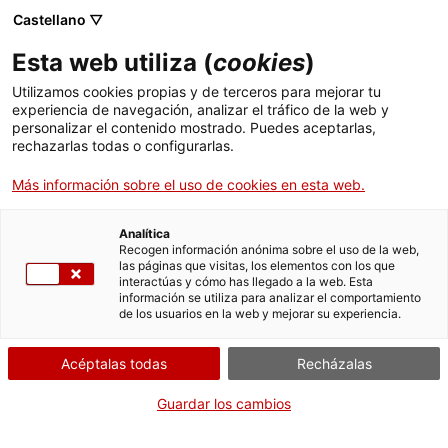
Pasar
CA
ES
EN
Castellano ▽
al
contenido
CATALUNYA PAÍS
Toggl
Esta web utiliza (
cookies
)
principal
D’ARXIUS, DOCUMENTS
navig
QUE FAN EUROPA
Utilizamos cookies propias y de terceros para mejorar tu
experiencia de navegación, analizar el tráfico de la web y
personalizar el contenido mostrado. Puedes aceptarlas,
rechazarlas todas o configurarlas.
Más información sobre el uso de cookies en esta web.
Analítica
Recogen información anónima sobre el uso de la web,
las páginas que visitas, los elementos con los que
interactúas y cómo has llegado a la web. Esta
información se utiliza para analizar el comportamiento
El día 9 de junio es el Día Internacional de los Archivos, un acontecimiento
de los usuarios en la web y mejorar su experiencia.
promovido por el Consejo Internacional de Archivos (ICA) que se celebra en todo
el mundo. Los archivos catalanes se suman a esta iniciativa celebrando la
Semana Internacional de los Archivos con diversas actividades de difusión
Acéptalas todas
Recházalas
centradas en la riqueza y diversidad del patrimonio documental catalán.
Guardar los cambios
El proyecto que presentamos pretende mostrar cómo Cataluña ha participado en
la construcción de Europa, tal como la conocemos hoy. El objetivo es enseñar
cómo nuestro territorio se ha sumado a diferentes acontecimientos políticos,