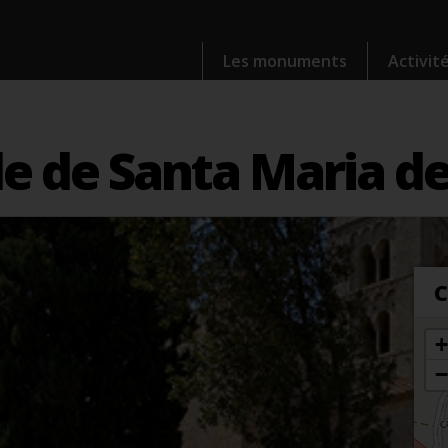
Les monuments
Activit
le de Santa Maria de
C
+
−