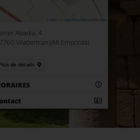
Leaflet
| ©
OpenStreetMap
contributors
arrer Abadia, 4
7760 Vilabertran (Alt Empordà)
Plus de détails
ORAIRES
ontact