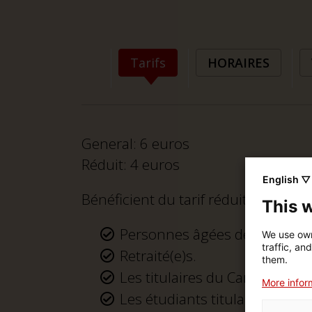
Tarifs
HORAIRES
General: 6 euros
Réduit: 4 euros
English ▽
Bénéficient du tarif réduit :
This 
Personnes âgées de 65 ans o
We use own
traffic, an
Retraité(e)s.
them.
Les titulaires du Carnet Jove.
More inform
Les étudiants titulaires d’une