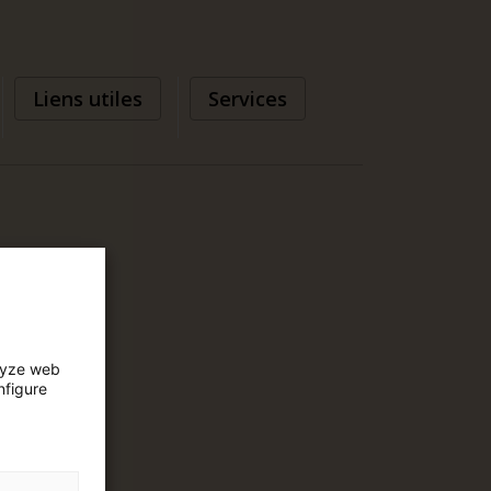
Liens utiles
Services
lyze web
nfigure