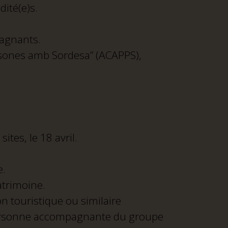
ité(e)s.
agnants.
rsones amb Sordesa” (ACAPPS),
tes, le 18 avril.
e.
atrimoine.
n touristique ou similaire
a personne accompagnante du groupe