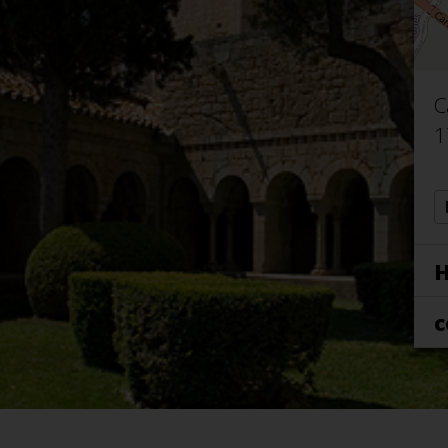
C
1
H
c