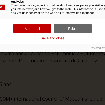
 famille nombreuse ou monoparentale.
Analytics
They collect anonymous information about web use, pages you visit, e
0 personnes. Si une personne a droit à l’entrée 
you interact with, and how you got to the web. This information is used 
analyze user behavior on the web and to improve its experience.
iques de 10 personnes ou plus avec réservation
ut continuer à bénéficier de cette réduction.
Accept all
Reject
ûment accrédité(e)s.
 carte « RCat (Recercat) », dûment identifiées.
Save and close
a de Crítics d'Art, dûment accrédité(e)s.
Powered by
n Catalane d’Éducation Patrimoniale », dûment a
vadors-Restauradors Associats de Catalunya, d
6 ans.
ICOM (lnternational Council of Museums) ou de l