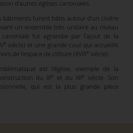
dation d’autres églises canoniales.
âtiments furent bâtis autour d’un cloître
sant un ensemble très unitaire au niveau
se canoniale fut agrandie par l’ajout de la
e
IV
siècle) et une grande cour qui accueillit
e
rs de l’espace de clôture (XVIII
siècle).
mblématique est l’église, exemple de la
e
e
construction du XI
et du XII
siècle. Son
ssionnelle, qui est la plus grande pièce