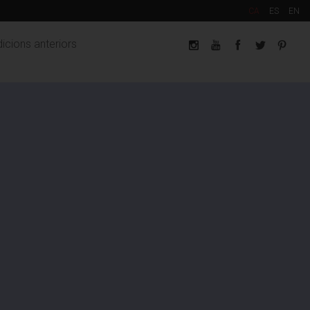
CA
ES
EN
icions anteriors