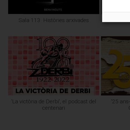
Sala 113. Històries arxivades
Sentir l'Ar
'La victòria de Derbi', el podcast del
'25 ans
centenari