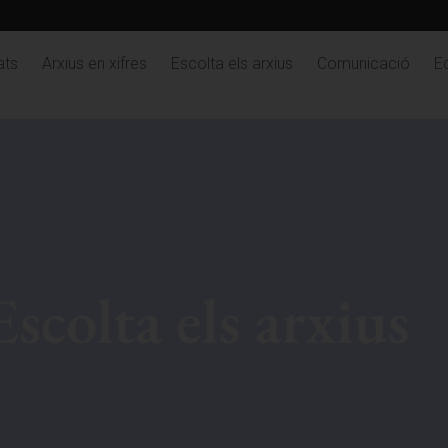
ats
Arxius en xifres
Escolta els arxius
Comunicació
Ed