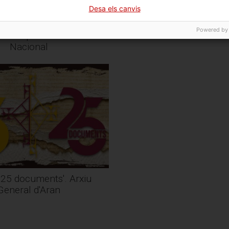
Desa els canvis
Powered by
xiu. El pòdcast de l'Arxiu
Barcelona AMB Paraula 
Nacional
-25 documents'. Arxiu
General d'Aran