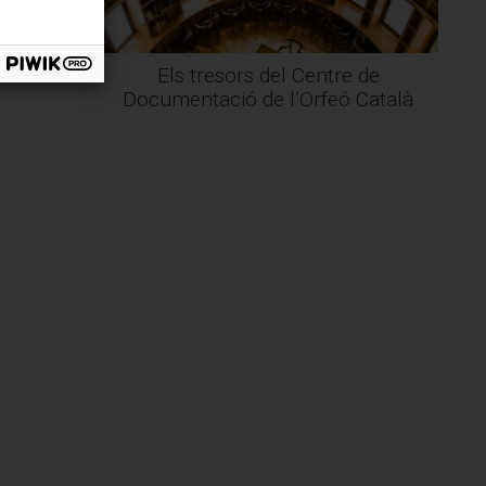
d'arxiu
Els tresors del Centre de
Documentació de l’Orfeó Català