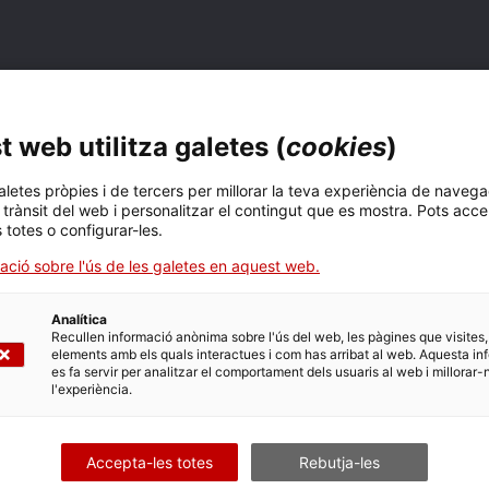
ESCOLTA ELS ARXIUS
 web utilitza galetes (
cookies
)
aletes pròpies i de tercers per millorar la teva experiència de navega
l trànsit del web i personalitzar el contingut que es mostra. Pots acce
dinsa't als arxius catalans a través dels seus podcasts.
s totes o configurar-les.
increïbles!
ació sobre l'ús de les galetes en aquest web.
Analítica
Recullen informació anònima sobre l'ús del web, les pàgines que visites,
elements amb els quals interactues i com has arribat al web. Aquesta in
es fa servir per analitzar el comportament dels usuaris al web i millorar-
l'experiència.
Accepta-les totes
Rebutja-les