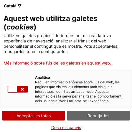
Vés
CA
ES
EN
Català ▽
al
contingut
Aquest web utilitza galetes
Toggl
navig
(
cookies
)
DRETS
D'AUTOR
Utilitzem galetes pròpies i de tercers per millorar la teva
experiència de navegació, analitzar el trànsit del web i
personalitzar el contingut que es mostra. Pots acceptar-les,
Modalitats de reutilització de la informació a
rebutjar-les totes o configurar-les.
gencat.cat
Més informació sobre l'ús de les galetes en aquest web.
La
Llei 37/2007, de 16 de novembre, sobre reutilització de la informació del
sector públic
, que transposa la
Directiva 2003/98/CE del Parlament
Analítica
Europeu i del Consell
, regula la reutilització de la informació pública de què
Recullen informació anònima sobre l'ús del web, les
disposen les administracions i organismes en què participen
pàgines que visites, els elements amb els quals
majoritàriament, és a dir, el dret de tots els agents potencials del mercat a
interactues i com has arribat al web. Aquesta
la reutilització de la informació de les instàncies públiques. D'acord amb
informació es fa servir per analitzar el comportament
aquesta normativa, l'Administració permet la reproducció, la distribució i
dels usuaris al web i millorar-ne l'experiència.
la comunicació pública de l'obra i, a més, la transformació de l'obra per
fer-ne obres derivades, per a tot el món i sense cap limitació temporal, i
sempre que no es contradigui amb la llicència o avís que pugui tenir una
Accepta-les totes
Rebutja-les
obra i que és la que preval.
Desa els canvis
Per reutilitzar la informació, cal seguir les condicions següents: