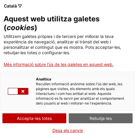
Vés
CA
ES
EN
Català ▽
al
contingut
ENTREVEUS
Toggl
Aquest web utilitza galetes
navig
(
cookies
)
Utilitzem galetes pròpies i de tercers per millorar la teva
experiència de navegació, analitzar el trànsit del web i
personalitzar el contingut que es mostra. Pots acceptar-les,
rebutjar-les totes o configurar-les.
Més informació sobre l'ús de les galetes en aquest web.
LO PLANTER
Analítica
Recullen informació anònima sobre l'ús del web, les
pàgines que visites, els elements amb els quals
interactues i com has arribat al web. Aquesta
PAU PUIG, VENTS; JORDI SANÇ,
informació es fa servir per analitzar el comportament
dels usuaris al web i millorar-ne l'experiència.
PERCUSSIÓ; JOAN CID, CORDES; PERE
GUMBAU, VEU
Accepta-les totes
Rebutja-les
CARME BALAGUÉ, MONTSERRAT ISMAEL,
TOMÀS QUERALT I JOSEP GARCIA, BALL
Desa els canvis