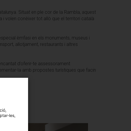
 Catalunya. Situat en ple cor de la Rambla, aquest
 volen conèixer tot allò que el territori català
b especial èmfasi en els monuments, museus i
port, allotjament, restaurants i altres
à encantat d’oferir-te assessorament
lementar-la amb propostes turístiques que facin
ció,
ptar-les,