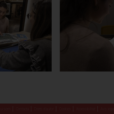
ui som
Contacta
Drets d'autor
Cookies
Accessibilitat
Avís legal