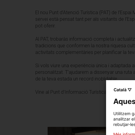
El nou Punt d’Atenció Turística (PAT) de l’Espai 
servei està pensat tant per als visitants de l’E
pot oferir.
Al PAT, trobaràs informació completa i actuali
tradicions que conformen la nostra riquesa cult
activitats complementàries per planificar la tev
Si vols viure una experiència única i adaptada a
personalitzat. T’ajudarem a dissenyar una ruta 
de la teva estada un record inoblidable.
Català ▽
Vine al Punt d’Informació Turística de l’Espai Mo
Aquest
Utilitzem g
analitzar e
rebutjar-le
Més inform