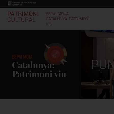
Vés
al
contingut
ESPAI MOJA.
CATALUNYA: PATRIMONI
VIU
PUN