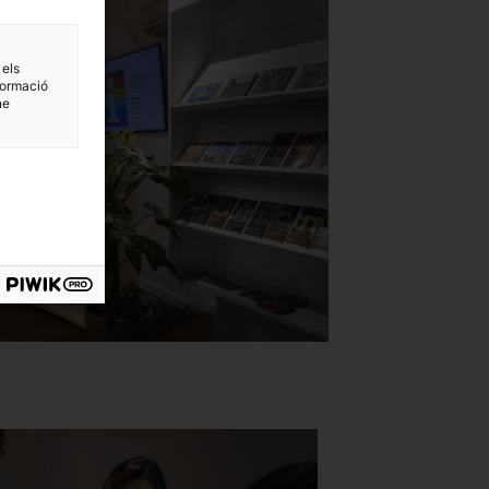
 els
formació
ne