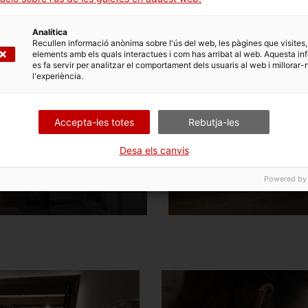
Analítica
Recullen informació anònima sobre l'ús del web, les pàgines que visites,
elements amb els quals interactues i com has arribat al web. Aquesta in
es fa servir per analitzar el comportament dels usuaris al web i millorar-
l'experiència.
Accepta-les totes
Rebutja-les
Desa els canvis
Powered by