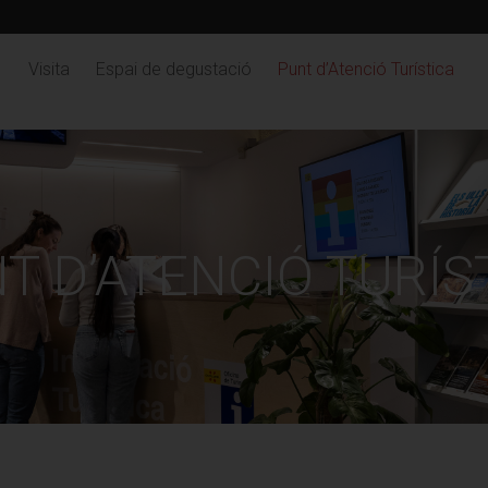
Visita
Espai de degustació
Punt d’Atenció Turística
T D’ATENCIÓ TURÍS