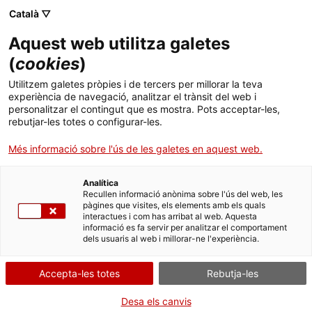
ca
es
en
fr
Català ▽
Aquest web utilitza galetes
(
cookies
)
Activitats
Utilitzem galetes pròpies i de tercers per millorar la teva
experiència de navegació, analitzar el trànsit del web i
personalitzar el contingut que es mostra. Pots acceptar-les,
rebutjar-les totes o configurar-les.
Més informació sobre l'ús de les galetes en aquest web.
Quan?
Analítica
Dijous 13 d'agost
Recullen informació anònima sobre l'ús del web, les
pàgines que visites, els elements amb els quals
interactues i com has arribat al web. Aquesta
On?
informació es fa servir per analitzar el comportament
dels usuaris al web i millorar-ne l'experiència.
Canònica de Santa Maria de Vilabertran
Accepta-les totes
Rebutja-les
Més detalls
Desa els canvis