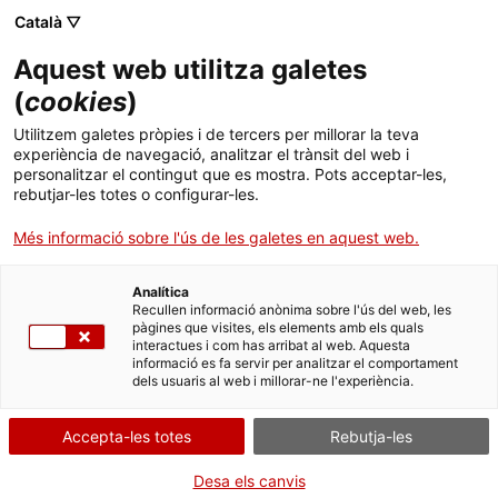
ca
es
en
fr
Català ▽
Aquest web utilitza galetes
(
cookies
)
activitats educatives
Utilitzem galetes pròpies i de tercers per millorar la teva
experiència de navegació, analitzar el trànsit del web i
personalitzar el contingut que es mostra. Pots acceptar-les,
rebutjar-les totes o configurar-les.
Més informació sobre l'ús de les galetes en aquest web.
Analítica
Recullen informació anònima sobre l'ús del web, les
pàgines que visites, els elements amb els quals
interactues i com has arribat al web. Aquesta
informació es fa servir per analitzar el comportament
dels usuaris al web i millorar-ne l'experiència.
Quan?
Accepta-les totes
Rebutja-les
Desa els canvis
Tot l'any