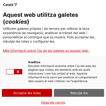
Vés
CA
ES
EN
Català ▽
al
contingut
XARXA TERRITORIAL DE
Toggl
Aquest web utilitza galetes
MUSEUS DE LES
navig
COMARQUES DE
(
cookies
)
TARRAGONA I DE LES
TERRES DE L’EBRE
Utilitzem galetes pròpies i de tercers per millorar la teva
(XTMCTTE)
experiència de navegació, analitzar el trànsit del web i
personalitzar el contingut que es mostra. Pots acceptar-les,
rebutjar-les totes o configurar-les.
Més informació sobre l'ús de les galetes en aquest web.
Analítica
Recullen informació anònima sobre l'ús del web, les
pàgines que visites, els elements amb els quals
interactues i com has arribat al web. Aquesta
informació es fa servir per analitzar el comportament
Museus de les comarques de Tarragona i les Terres de l’Ebre - Editorial
dels usuaris al web i millorar-ne l'experiència.
Mediterrània
Accepta-les totes
Rebutja-les
Desa els canvis