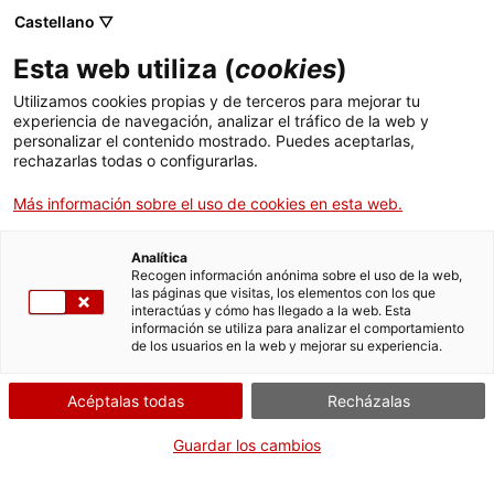
Pasar
CA
ES
EN
Castellano ▽
al
contenido
EL ARTE RUPESTRE EN
Toggl
Esta web utiliza (
cookies
)
principal
CATALUÑA
navig
Utilizamos cookies propias y de terceros para mejorar tu
experiencia de navegación, analizar el tráfico de la web y
personalizar el contenido mostrado. Puedes aceptarlas,
rechazarlas todas o configurarlas.
Más información sobre el uso de cookies en esta web.
Analítica
Recogen información anónima sobre el uso de la web,
las páginas que visitas, los elementos con los que
¿DÓNDE SE ENCUENTRAN LAS PINTURAS
interactúas y cómo has llegado a la web. Esta
información se utiliza para analizar el comportamiento
RUPESTRES DE CATALUÑA?
de los usuarios en la web y mejorar su experiencia.
Acéptalas todas
Recházalas
En este mapa encontrarás los conjuntos visitables de pinturas rupestres de
Cataluña.
Guardar los cambios
Ver el mapa