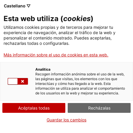
Pasar
CA
ES
EN
Castellano ▽
al
contenido
LA TAULA PARADA
Toggl
Esta web utiliza (
cookies
)
principal
navig
Utilizamos cookies propias y de terceros para mejorar tu
experiencia de navegación, analizar el tráfico de la web y
personalizar el contenido mostrado. Puedes aceptarlas,
rechazarlas todas o configurarlas.
Más información sobre el uso de cookies en esta web.
Analítica
Recogen información anónima sobre el uso de la web,
las páginas que visitas, los elementos con los que
interactúas y cómo has llegado a la web. Esta
información se utiliza para analizar el comportamiento
de los usuarios en la web y mejorar su experiencia.
Español
translation unavailable for
Cartoixa d'Escaladei - Nadal
.
Español
translation unavailable for
Canònica de Santa Maria de Vilabertran -
Nadal
.
Acéptalas todas
Recházalas
Español
translation unavailable for
Casa Museu Prat de la Riba - Nadal
.
Español
translation unavailable for
Castell monestir d'Escornalbou - Nadal
.
Guardar los cambios
Español
translation unavailable for
Reial Monestir de Santes Creus - Nadal
.