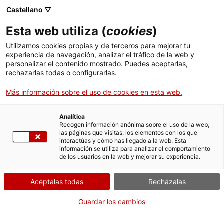
Pasar
CA
ES
EN
Castellano ▽
al
contenido
LA TAULA PARADA
Toggl
Esta web utiliza (
cookies
)
principal
navig
Utilizamos cookies propias y de terceros para mejorar tu
experiencia de navegación, analizar el tráfico de la web y
personalizar el contenido mostrado. Puedes aceptarlas,
rechazarlas todas o configurarlas.
Más información sobre el uso de cookies en esta web.
Analítica
Recogen información anónima sobre el uso de la web,
las páginas que visitas, los elementos con los que
interactúas y cómo has llegado a la web. Esta
información se utiliza para analizar el comportamiento
de los usuarios en la web y mejorar su experiencia.
Español
translation unavailable for
Dossier de la Canònica de Santa Maria de
Vilabertran
.
Español
translation unavailable for
Dossier de la Cartoixa d'Escaladei
.
Acéptalas todas
Recházalas
Español
translation unavailable for
Dossier de la Casa Museu Prat de la Riba
.
Español
translation unavailable for
Dossier del Castell Monestir d'Escornalbou
.
Guardar los cambios