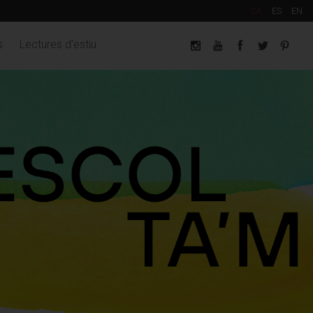
CA
ES
EN
s
Lectures d'estiu