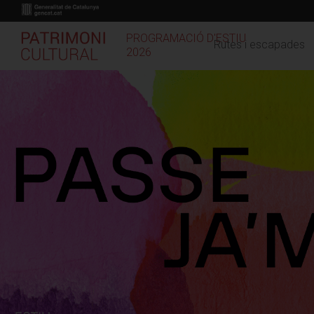
Vés
al
contingut
PROGRAMACIÓ D'ESTIU
Rutes i escapades
2026