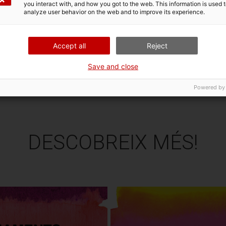
A L'AGENDA I TRIA LA TEVA A
you interact with, and how you got to the web. This information is used 
analyze user behavior on the web and to improve its experience.
Accept all
Reject
Save and close
Powered by
DESCOBREIX MÉS!