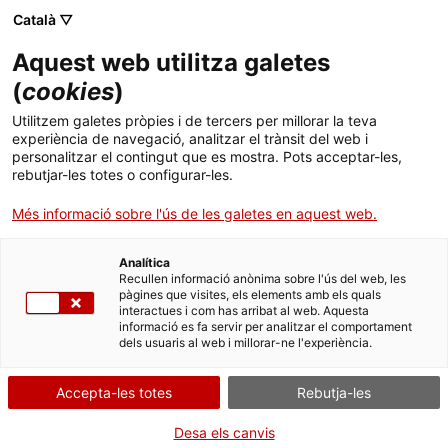
Vés
CA
ES
EN
Català ▽
al
contingut
GIRONA MONÀSTICA
Toggl
Aquest web utilitza galetes
navig
(
cookies
)
Utilitzem galetes pròpies i de tercers per millorar la teva
experiència de navegació, analitzar el trànsit del web i
personalitzar el contingut que es mostra. Pots acceptar-les,
rebutjar-les totes o configurar-les.
Més informació sobre l'ús de les galetes en aquest web.
Analítica
AL BELL MIG DE LA CIUTAT
Recullen informació anònima sobre l'ús del web, les
pàgines que visites, els elements amb els quals
interactues i com has arribat al web. Aquesta
informació es fa servir per analitzar el comportament
dels usuaris al web i millorar-ne l'experiència.
Accepta-les totes
Rebutja-les
Desa els canvis