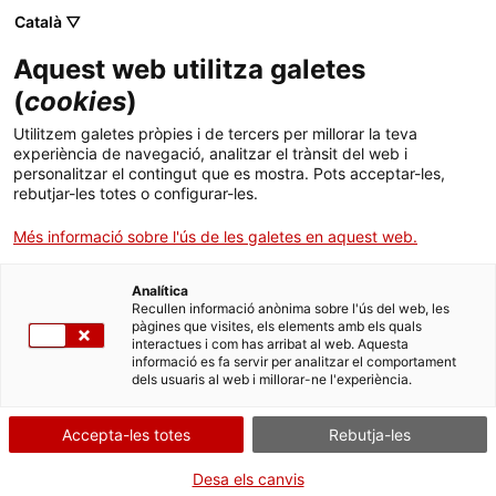
ca
es
en
fr
Català ▽
Aquest web utilitza galetes
(
cookies
)
Actualitat
Utilitzem galetes pròpies i de tercers per millorar la teva
experiència de navegació, analitzar el trànsit del web i
personalitzar el contingut que es mostra. Pots acceptar-les,
rebutjar-les totes o configurar-les.
Més informació sobre l'ús de les galetes en aquest web.
Analítica
Recullen informació anònima sobre l'ús del web, les
pàgines que visites, els elements amb els quals
interactues i com has arribat al web. Aquesta
informació es fa servir per analitzar el comportament
dels usuaris al web i millorar-ne l'experiència.
Accepta-les totes
Rebutja-les
Desa els canvis