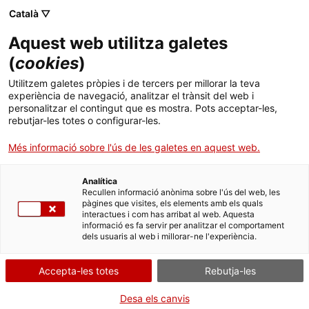
ca
es
en
fr
Català ▽
Aquest web utilitza galetes
(
cookies
)
Castell Monestir
Utilitzem galetes pròpies i de tercers per millorar la teva
d'Escornalbou
experiència de navegació, analitzar el trànsit del web i
personalitzar el contingut que es mostra. Pots acceptar-les,
rebutjar-les totes o configurar-les.
Més informació sobre l'ús de les galetes en aquest web.
com arribar-hi
Analítica
+
Recullen informació anònima sobre l'ús del web, les
pàgines que visites, els elements amb els quals
−
interactues i com has arribat al web. Aquesta
informació es fa servir per analitzar el comportament
dels usuaris al web i millorar-ne l'experiència.
Accepta-les totes
Rebutja-les
Desa els canvis
Leaflet
| ©
OpenStreetMap
contributors