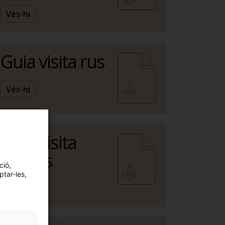
Vés-hi
Guia visita rus
Vés-hi
Guia visita
aranès
ció,
ptar-les,
Vés-hi