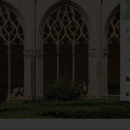
P
4
h
c