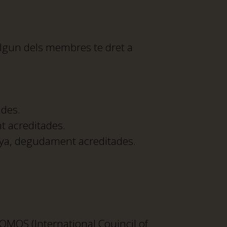
algun dels membres te dret a
ades.
t acreditades.
nya, degudament acreditades.
OMOS (International Couincil of