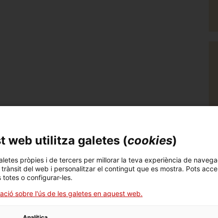
 web utilitza galetes (
cookies
)
aletes pròpies i de tercers per millorar la teva experiència de navega
l trànsit del web i personalitzar el contingut que es mostra. Pots acce
s totes o configurar-les.
ació sobre l'ús de les galetes en aquest web.
Analítica