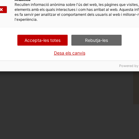
Recullen informació anònima sobre l'ús del web, les pàgines que visites,
elements amb els quals interactues i com has arribat al web. Aquesta in
es fa servir per analitzar el comportament dels usuaris al web i millorar-
l'experiència.
Accepta-les totes
Rebutja-les
Desa els canvis
Powered by