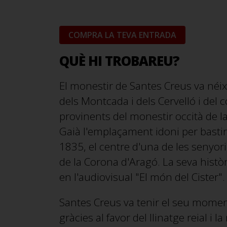
COMPRA LA TEVA ENTRADA
QUÈ HI TROBAREU?
El monestir de Santes Creus va néixe
dels Montcada i dels Cervelló i de
provinents del monestir occità de la 
Gaià l'emplaçament idoni per bastir
1835, el centre d'una de les senyo
de la Corona d'Aragó. La seva històr
en l'audiovisual "El món del Cister".
Santes Creus va tenir el seu moment
gràcies al favor del llinatge reial i l