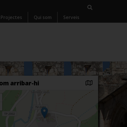
Projectes
Qui som
Serveis
om arribar-hi