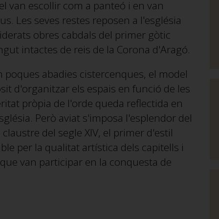
 el van escollir com a panteó i en van
us. Les seves restes reposen a l'església
erats obres cabdals del primer gòtic
ngut intactes de reis de la Corona d'Aragó.
m poques abadies cistercenques, el model
it d'organitzar els espais en funció de les
ritat pròpia de l'orde queda reflectida en
glésia. Però aviat s'imposa l'esplendor del
claustre del segle XIV, el primer d'estil
e per la qualitat artística dels capitells i
s que van participar en la conquesta de