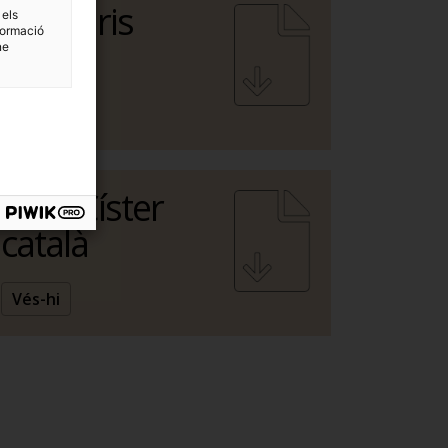
Itineraris
 els
formació
català
ne
Vés-hi
Ruta Císter
català
Vés-hi