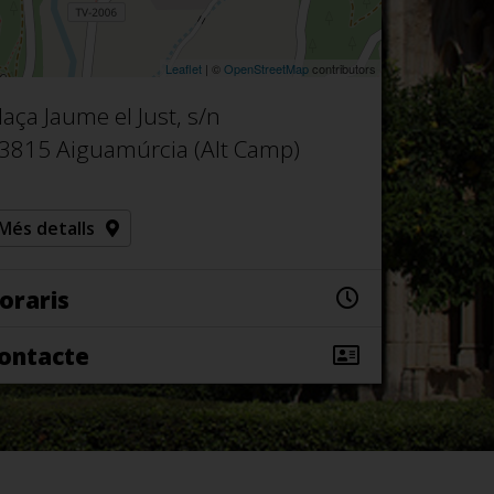
Leaflet
| ©
OpenStreetMap
contributors
laça Jaume el Just, s/n
3815 Aiguamúrcia (Alt Camp)
Més detalls
oraris
ontacte