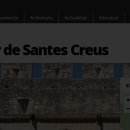
numents
Activitats
Actualitat
Educació
 de Santes Creus
c
+
−