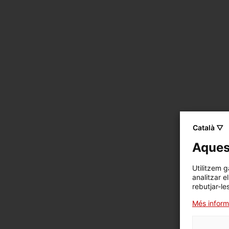
Català ▽
Aquest
Utilitzem g
analitzar e
rebutjar-le
Més inform