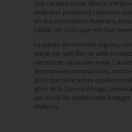
Just i la seva muller Blanca d'Anjou
esdevenir protectors i mecenes acti
en dos monuments funeraris, consid
català i els únics que ens han pervi
La planta del monestir segueix, co
traçat per sant Bernat amb el propòs
necessitats de la comunitat. L'auste
les primeres construccions, com l'es
gòtic que caracteritza espais com el 
gòtic de la Corona d'Aragó, remarcabl
per acollir les tombes dels llinatge
Mallorca.