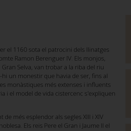
r el 1160 sota el patrocini dels llinatges
l comte Ramon Berenguer IV. Els monjos,
Gran Selva, van trobar a la riba del riu
-hi un monestir que havia de ser, fins al
ries monàstiques més extenses i influents
ia i el model de vida cistercenc s'expliquen
 de més esplendor als segles XIII i XIV
a noblesa. Els reis Pere el Gran i Jaume II el