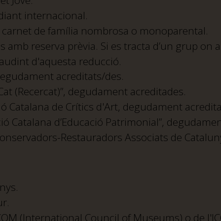
et Jove.
iant internacional.
l carnet de família nombrosa o monoparental.
s amb reserva prèvia. Si es tracta d’un grup on 
audint d'aquesta reducció.
degudament acreditats/des.
Cat (Recercat)”, degudament acreditades.
ió Catalana de Crítics d'Art, degudament acredit
ció Catalana d’Educació Patrimonial”, degudamen
Conservadors-Restauradors Associats de Catalu
nys.
ur.
OM (International Council of Museums) o de l'IC