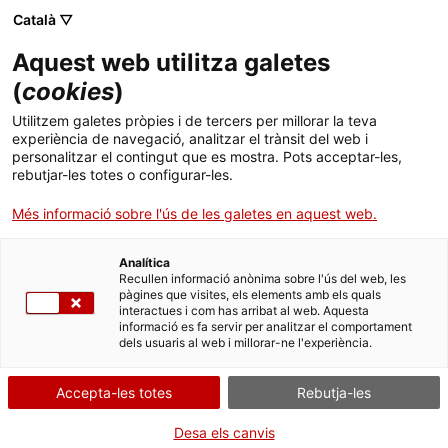
Vés
CA
ES
EN
Català ▽
al
contingut
RUTA 1714
Toggl
Aquest web utilitza galetes
navig
(
cookies
)
Utilitzem galetes pròpies i de tercers per millorar la teva
experiència de navegació, analitzar el trànsit del web i
personalitzar el contingut que es mostra. Pots acceptar-les,
rebutjar-les totes o configurar-les.
Més informació sobre l'ús de les galetes en aquest web.
Analítica
QUÈ ÉS LA RUTA?
Recullen informació anònima sobre l'ús del web, les
pàgines que visites, els elements amb els quals
interactues i com has arribat al web. Aquesta
informació es fa servir per analitzar el comportament
En el marc de la commemoració del
Tricentenari del desenllaç de la Guerra
dels usuaris al web i millorar-ne l'experiència.
de Successió
(1714-2014), la Generalitat de Catalunya va posar en valor més
d’una cinquantena de monuments històrics destacables de la guerra, dels
quals deu en constitueixen l’espina dorsal sota la marca
Ruta 1714
, una
Accepta-les totes
Rebutja-les
vintena amb el títol
Viles cremades 1714
i una vintena més sota el títol
Espais
1714
.
Desa els canvis