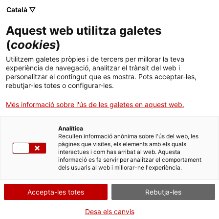
Vés
CA
ES
EN
Català ▽
al
contingut
SETMANA
Toggl
Aquest web utilitza galetes
INTERNACIONAL DELS
navig
ARXIUS 2024
(
cookies
)
Utilitzem galetes pròpies i de tercers per millorar la teva
experiència de navegació, analitzar el trànsit del web i
personalitzar el contingut que es mostra. Pots acceptar-les,
rebutjar-les totes o configurar-les.
Més informació sobre l'ús de les galetes en aquest web.
Analítica
Recullen informació anònima sobre l'ús del web, les
SETMANA INTERNACIONAL DELS
pàgines que visites, els elements amb els quals
ARXIUS
interactues i com has arribat al web. Aquesta
informació es fa servir per analitzar el comportament
dels usuaris al web i millorar-ne l'experiència.
DEL 3 AL 9 DE JUNY
Accepta-les totes
Rebutja-les
El dia 9 de juny és el Dia Internacional dels Arxius, un esdeveniment promogut
Desa els canvis
pel Consell Internacional d’Arxius (CIA/ICA) que se celebra arreu del món. Els