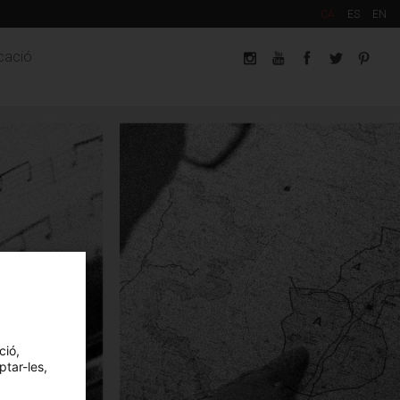
CA
ES
EN
cació
ció,
ptar-les,