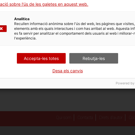
ació sobre l'ús de les galetes en aquest web.
Analítica
Recullen informació anònima sobre l'ús del web, les pàgines que visites,
elements amb els quals interactues i com has arribat al web. Aquesta in
es fa servir per analitzar el comportament dels usuaris al web i millorar-
CAMPANYA GRÀFICA
l'experiència.
Accepta-les totes
Rebutja-les
 participar en la Setmana Internacional dels Arxius 2
materials de la campanya
Desa els canvis
Powered by
Qui som
Contacta
Drets d'autor
Coo