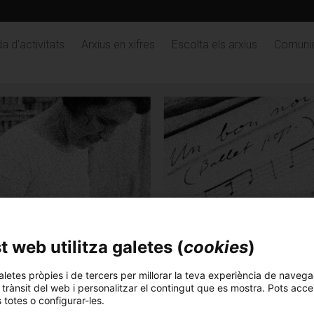
a d'activitats
Arxius en xifres
Escolta els arxius
Comuni
 web utilitza galetes (
cookies
)
aletes pròpies i de tercers per millorar la teva experiència de navega
l trànsit del web i personalitzar el contingut que es mostra. Pots acce
s totes o configurar-les.