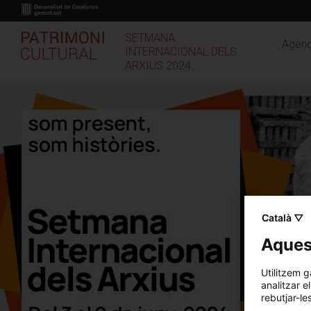
Vés
al
contingut
SETMANA
Agend
INTERNACIONAL DELS
ARXIUS 2024
Català ▽
Aquest
Utilitzem g
analitzar e
rebutjar-le