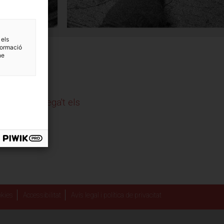
 els
formació
ne
023?
Descarrega't els
kies
Accessibilitat
Avís legal i política de privacitat