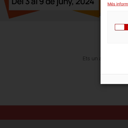
Més inform
Ets un arxiu i vols