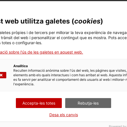
 web utilitza galetes (
cookies
)
aletes pròpies i de tercers per millorar la teva experiència de navega
l trànsit del web i personalitzar el contingut que es mostra. Pots acce
s totes o configurar-les.
ació sobre l'ús de les galetes en aquest web.
Analítica
Recullen informació anònima sobre l'ús del web, les pàgines que visites,
elements amb els quals interactues i com has arribat al web. Aquesta in
es fa servir per analitzar el comportament dels usuaris al web i millorar-
l'experiència.
Accepta-les totes
Rebutja-les
Desa els canvis
Powered by