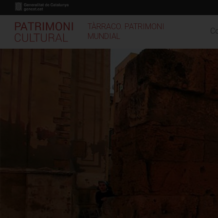
Vés
al
contingut
TÀRRACO. PATRIMONI
Co
MUNDIAL