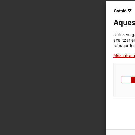
Català ▽
Aquest
Utilitzem g
analitzar e
rebutjar-le
Més inform