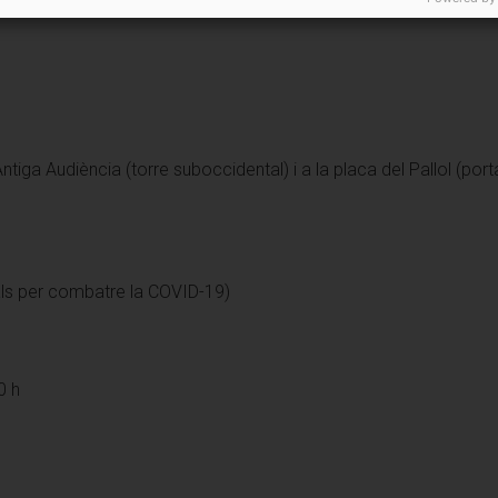
'Antiga Audiència (torre suboccidental) i a la placa del Pallol (porta
uals per combatre la COVID-19)
0 h