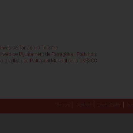
al web de Tarragona Turisme
l web de l'Ajuntament de Tarragona - Patrimoni
o a la llista de Patrimoni Mundial de la UNESCO
Qui som
Contacta
Drets d'autor
Coo