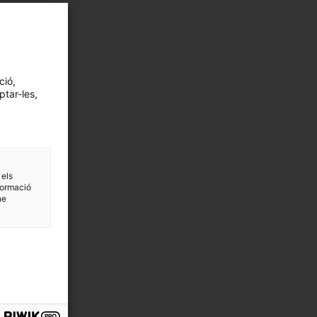
ció,
ptar-les,
 els
formació
ne