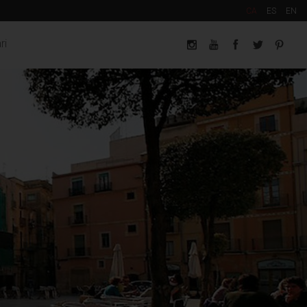
CA
ES
EN
ri