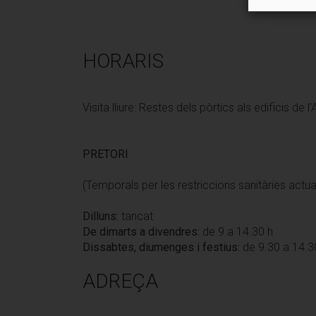
HORARIS
Visita lliure: Restes dels pòrtics als edificis de l
PRETORI
(Temporals per les restriccions sanitàries act
Dilluns:
tancat
De dimarts a divendres:
de 9 a 14.30 h
Dissabtes, diumenges i festius:
de 9.30 a 14.3
ADREÇA