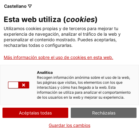
Pasar
CA
ES
EN
Castellano ▽
al
contenido
CATALUNYA PAÍS
Toggl
Esta web utiliza (
cookies
)
principal
D’ARXIUS, DOCUMENTS
navig
QUE FAN EUROPA
Utilizamos cookies propias y de terceros para mejorar tu
experiencia de navegación, analizar el tráfico de la web y
personalizar el contenido mostrado. Puedes aceptarlas,
rechazarlas todas o configurarlas.
Más información sobre el uso de cookies en esta web.
Analítica
Recogen información anónima sobre el uso de la web,
las páginas que visitas, los elementos con los que
AGENDA DE ACTIVIDADES
interactúas y cómo has llegado a la web. Esta
información se utiliza para analizar el comportamiento
A lo largo del año, con motivo de la celebración del Congreso Internacional de
de los usuarios en la web y mejorar su experiencia.
Archivos, los archivos catalanes han organizado un conjunto de actividades de
difusión para acercar a los ciudadanos los documentos que muestren la
Acéptalas todas
Recházalas
importància i la trascendencia del patrimonio documental de Catalunya en la
construcción de Europa relacionados con la governanza local, las fronteras, los
motores económicos, la arquitectura, los servicios colectivos y la solidaridad de
Guardar los cambios
la sociedad catalana.