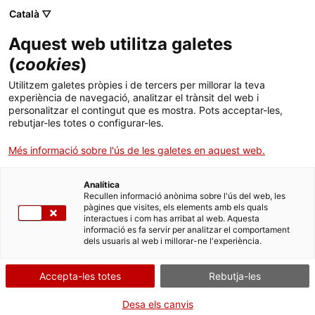
Vés
CA
ES
EN
Català ▽
al
contingut
XARXA DE MUSEUS DE
Toggl
Aquest web utilitza galetes
LES COMARQUES DE
navig
GIRONA
(
cookies
)
Utilitzem galetes pròpies i de tercers per millorar la teva
experiència de navegació, analitzar el trànsit del web i
personalitzar el contingut que es mostra. Pots acceptar-les,
rebutjar-les totes o configurar-les.
Més informació sobre l'ús de les galetes en aquest web.
Xarxa de Museus de les Comarques de
Girona
Analítica
Recullen informació anònima sobre l'ús del web, les
pàgines que visites, els elements amb els quals
interactues i com has arribat al web. Aquesta
informació es fa servir per analitzar el comportament
26 museus per descobrir... t'ho perdràs?
dels usuaris al web i millorar-ne l'experiència.
La
Xarxa Territorial de Museus de les comarques de Girona
forma part de les
xarxes territorials de museus de Catalunya, que es despleguen en el conjunt del
Accepta-les totes
Rebutja-les
territori per tal de garantir la preservació i la difusió del patrimoni moble de
Catalunya. Es va constituir el 2015 per la
Generalitat de Catalunya
, la
Diputació de Girona
i els titulars dels
26 museus registrats
que la conformen.
Desa els canvis
Té com a objectiu treballar de forma mancomunada, tot cooperant i promovent