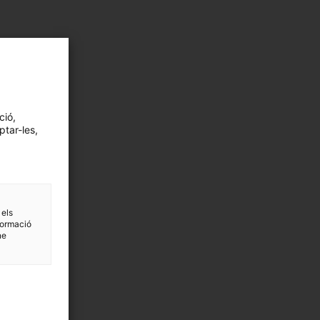
ció,
ptar-les,
 els
formació
ne