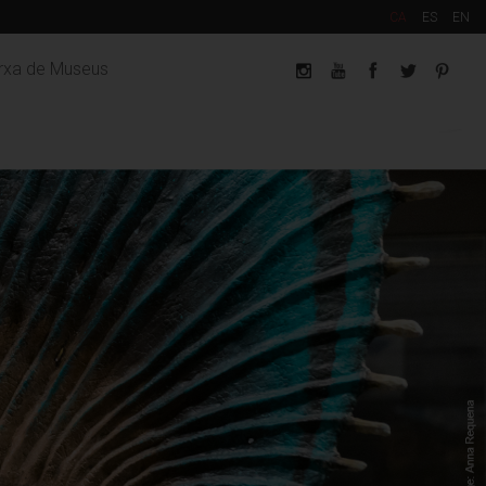
CA
ES
EN
arxa de Museus