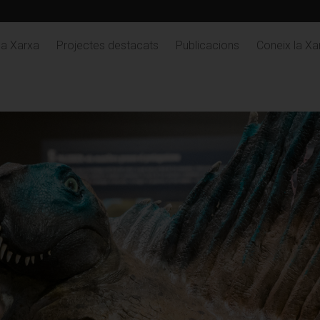
la Xarxa
Projectes destacats
Publicacions
Coneix la X