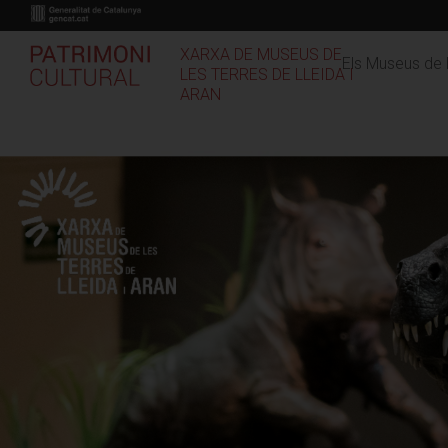
Vés
al
contingut
XARXA DE MUSEUS DE
Els Museus de 
LES TERRES DE LLEIDA I
ARAN