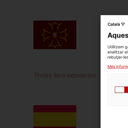
Català ▽
Aquest
Utilitzem g
analitzar e
rebutjar-le
Més inform
Tèxtes dera exposicion