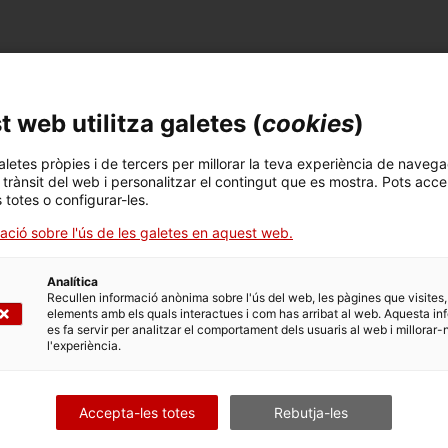
 web utilitza galetes (
cookies
)
aletes pròpies i de tercers per millorar la teva experiència de navega
l trànsit del web i personalitzar el contingut que es mostra. Pots acce
s totes o configurar-les.
ació sobre l'ús de les galetes en aquest web.
Analítica
Recullen informació anònima sobre l'ús del web, les pàgines que visites,
elements amb els quals interactues i com has arribat al web. Aquesta in
es fa servir per analitzar el comportament dels usuaris al web i millorar-
l'experiència.
Accepta-les totes
Rebutja-les