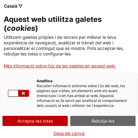
Vés
CA
ES
EN
Català ▽
al
contingut
PATRIMONI I ESCOLA
Toggl
Aquest web utilitza galetes
navig
(
cookies
)
LA COMPLICITAT AMB L’ESCOLA COM A
ESTRATÈGIA PER INCORPORAR EL CURRÍCULUM
Utilitzem galetes pròpies i de tercers per millorar la teva
COMPETENCIAL A LES ACTIVITATS EDUCATIVES
experiència de navegació, analitzar el trànsit del web i
PATRIMONIALS
personalitzar el contingut que es mostra. Pots acceptar-les,
rebutjar-les totes o configurar-les.
Més informació sobre l'ús de les galetes en aquest web.
2A JORNADA PATRIMONI I ESCOLA
Analítica
Recullen informació anònima sobre l'ús del web, les
Dissabte 1 d’octubre de 2016 al Museu d’Història de Catalunya
pàgines que visites, els elements amb els quals
Organitza: Agència Catalana del Patrimoni Cultural.
interactues i com has arribat al web. Aquesta
informació es fa servir per analitzar el comportament
dels usuaris al web i millorar-ne l'experiència.
L’any 2015, a la 1a Jornada Patrimoni i Escola, es va plantejar la necessitat
d’incorporar el marc competencial en el disseny de les activitats educatives dels
equipaments patrimonials. Si bé alguns dels equipaments mencionen
Accepta-les totes
Rebutja-les
l’aprenentatge competencial com a base de les seves propostes, aquestes
encara són minses i la realitat és que en el seu desenvolupament s’hi detecten
Desa els canvis
mancances importants.