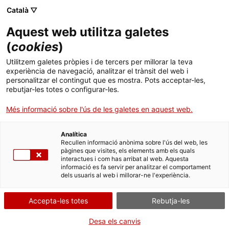
Vés
CA
ES
EN
Català ▽
al
contingut
DIA INTERNACIONAL
Toggl
Aquest web utilitza galetes
DELS MUSEUS 2020
navig
(
cookies
)
Utilitzem galetes pròpies i de tercers per millorar la teva
experiència de navegació, analitzar el trànsit del web i
personalitzar el contingut que es mostra. Pots acceptar-les,
rebutjar-les totes o configurar-les.
Més informació sobre l'ús de les galetes en aquest web.
Analítica
TORNA A VISITA
Recullen informació anònima sobre l'ús del web, les
pàgines que visites, els elements amb els quals
interactues i com has arribat al web. Aquesta
GAUDEIX DE LA DIVERSITAT MUSEÍSTICA
informació es fa servir per analitzar el comportament
dels usuaris al web i millorar-ne l'experiència.
DE CATALUNYA
Accepta-les totes
Rebutja-les
75 professionals dels museus s’han unit aquest DIM digital per explicar-te i
mostrar-te algun aspecte destacat: les peces més rellevants i singulars, les
Desa els canvis
reserves o magatzems on es guarden les peces que no s’exposen al públic, les