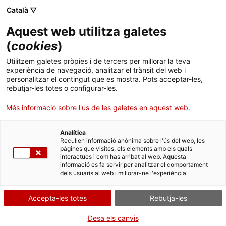
Vés
CA
ES
EN
Català ▽
al
contingut
GIRAVOLT
Toggl
Aquest web utilitza galetes
navig
(
cookies
)
Utilitzem galetes pròpies i de tercers per millorar la teva
experiència de navegació, analitzar el trànsit del web i
personalitzar el contingut que es mostra. Pots acceptar-les,
rebutjar-les totes o configurar-les.
Més informació sobre l'ús de les galetes en aquest web.
Analítica
Museus i entitats que ja col·laboren amb Giravolt:
Recullen informació anònima sobre l'ús del web, les
pàgines que visites, els elements amb els quals
Àrea de Monuments i Jaciments de l'Agència Catalana del Patrimoni
interactues i com has arribat al web. Aquesta
Cultural
informació es fa servir per analitzar el comportament
Ajuntament de la Seu d'Urgell
dels usuaris al web i millorar-ne l'experiència.
Arxiu Comarcal de l'Alt Urgell
Biblioteca Museu Víctor Balaguer
Accepta-les totes
Rebutja-les
Centre d’Interpretació Dinosaures de Fumanya
Centre de Documentació i Museu Tèxtil
Consorci Patrimoni Mundial de la Vall de Boí
Desa els canvis
Consorci del Patrimoni de Sitges