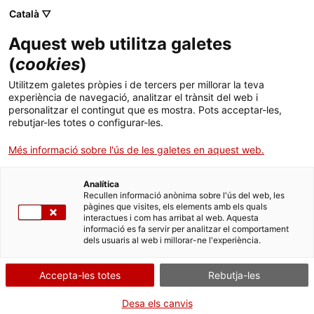
Vés
CA
ES
EN
Català ▽
al
contingut
XARXA DE MUSEUS DE
Toggl
Aquest web utilitza galetes
LES TERRES DE LLEIDA I
navig
ARAN
(
cookies
)
Utilitzem galetes pròpies i de tercers per millorar la teva
experiència de navegació, analitzar el trànsit del web i
personalitzar el contingut que es mostra. Pots acceptar-les,
rebutjar-les totes o configurar-les.
Més informació sobre l'ús de les galetes en aquest web.
Analítica
Recullen informació anònima sobre l'ús del web, les
L’exposició “Què tenim sota els peus? 550 milions d’anys d’evolució a Ponent i
pàgines que visites, els elements amb els quals
el Pirineu” fa un
recorregut per 550 anys de vida a la Terra
a través de 120
interactues i com has arribat al web. Aquesta
informació es fa servir per analitzar el comportament
roques i fòssils recollits en 22 localitats de Ponent i el Pirineu amb l’objectiu de
dels usuaris al web i millorar-ne l'experiència.
donar a conèixer la gran diversitat geològica i biològica de la demarcació
de Lleida
, un territori d’allò més ric en aquest sentit i que compta amb una
figura de reconeixement internacional com és el Geoparc mundial UNESCO
Accepta-les totes
Rebutja-les
Orígens
.
I és que la varietat de roques i restes paleontològiques i la disparitat d’edats de
Desa els canvis
les mateixes resulten difícils d’explicar en un territori tan petit com les terres de