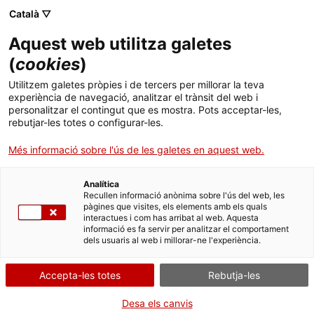
Vés
CA
ES
EN
Català ▽
al
contingut
SETMANA
Toggl
Aquest web utilitza galetes
INTERNACIONAL DELS
navig
ARXIUS 2022
(
cookies
)
Utilitzem galetes pròpies i de tercers per millorar la teva
experiència de navegació, analitzar el trànsit del web i
personalitzar el contingut que es mostra. Pots acceptar-les,
rebutjar-les totes o configurar-les.
Més informació sobre l'ús de les galetes en aquest web.
Analítica
Recullen informació anònima sobre l'ús del web, les
CAMPANYA GRÀFICA
pàgines que visites, els elements amb els quals
interactues i com has arribat al web. Aquesta
informació es fa servir per analitzar el comportament
dels usuaris al web i millorar-ne l'experiència.
Ets un arxiu i vols participar en la Setmana Internacional dels Arxius 2022?
Descarrega't els materials de la campanya.
Accepta-les totes
Rebutja-les
Desa els canvis