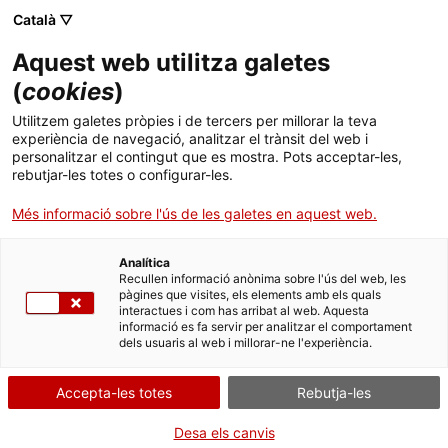
Vés
CA
ES
EN
Català ▽
al
contingut
Aquest web utilitza galetes
Toggl
navig
(
cookies
)
ESCAPADES
Utilitzem galetes pròpies i de tercers per millorar la teva
experiència de navegació, analitzar el trànsit del web i
personalitzar el contingut que es mostra. Pots acceptar-les,
rebutjar-les totes o configurar-les.
Més informació sobre l'ús de les galetes en aquest web.
Analítica
Recullen informació anònima sobre l'ús del web, les
pàgines que visites, els elements amb els quals
interactues i com has arribat al web. Aquesta
informació es fa servir per analitzar el comportament
dels usuaris al web i millorar-ne l'experiència.
Accepta-les totes
Rebutja-les
Desa els canvis