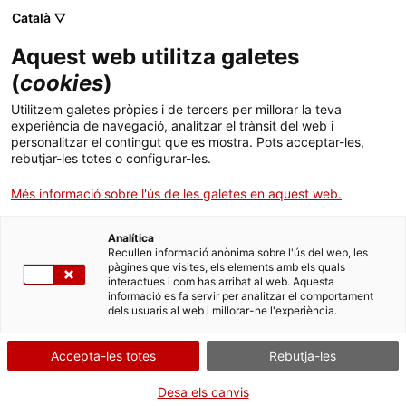
Vés
CA
ES
EN
Català ▽
al
contingut
Aquest web utilitza galetes
Toggl
(
cookies
)
naviga
Utilitzem galetes pròpies i de tercers per millorar la teva
ACTUALITAT
experiència de navegació, analitzar el trànsit del web i
personalitzar el contingut que es mostra. Pots acceptar-les,
Categories
rebutjar-les totes o configurar-les.
Més informació sobre l'ús de les galetes en aquest web.
Analítica
Recullen informació anònima sobre l'ús del web, les
Aplicar
pàgines que visites, els elements amb els quals
interactues i com has arribat al web. Aquesta
informació es fa servir per analitzar el comportament
dels usuaris al web i millorar-ne l'experiència.
Accepta-les totes
Rebutja-les
Desa els canvis