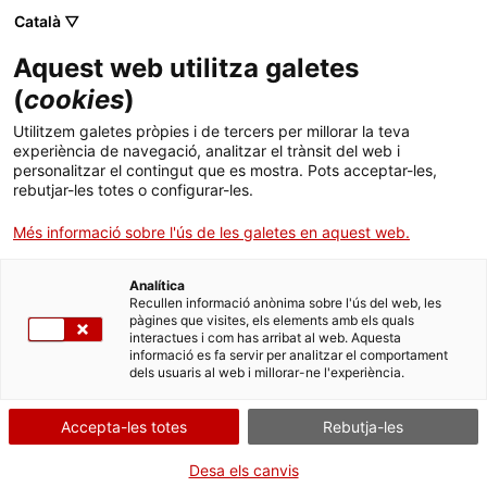
Vés
CA
ES
EN
Català ▽
al
contingut
Aquest web utilitza galetes
Toggl
navig
(
cookies
)
HISTÒRIES
Utilitzem galetes pròpies i de tercers per millorar la teva
experiència de navegació, analitzar el trànsit del web i
personalitzar el contingut que es mostra. Pots acceptar-les,
Episodi 36: Nau Gaudí
rebutjar-les totes o configurar-les.
La Nau Gaudí és un dels primers edificis que Antoni Gaudí va
Més informació sobre l'ús de les galetes en aquest web.
dissenyar quan tot just començava a ser arquitecte, a Mataró. Va
imaginar una fàbrica i habitatges perquè els obrers de la
cooperativa La Obrera Mataronense poguessin viure i treballar
Analítica
junts. La seva nau és sorprenent i innovadora: va utilitzar grans
Recullen informació anònima sobre l'ús del web, les
arcs en forma de paràbola que aguanten l’estructura i deixen
pàgines que visites, els elements amb els quals
passar l’aire i la llum. Però aquest capítol també amaga una
interactues i com has arribat al web. Aquesta
informació es fa servir per analitzar el comportament
història d’amor, perquè enmig d’aquest projecte, Gaudí es va
dels usuaris al web i millorar-ne l'experiència.
enamorar bojament d’una noia de la cooperativa, la Pepeta.
Accepta-les totes
Rebutja-les
Desa els canvis