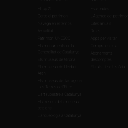
El top 25
Escapades
Cerca el patrimoni
L'Agenda del patrimon
Navega en el temps
Cites anuals
Actualitat
Rutes
Patrimoni UNESCO
Apps per visitar
Els monuments de la
Compra en línia
Generalitat de Catalunya
Abonaments i
Els museus de Girona
descomptes
Els museus de Lleida i
Els ulls de la història
Aran
Els museus de Tarragona
i les Terres de l'Ebre
L'art rupestre a Catalunya
Els tresors dels museus
catalans
L'arqueologia a Catalunya