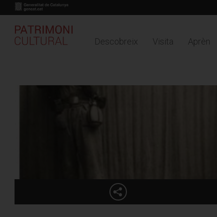
Descobreix
Visita
Aprèn
Buy online
Timeline
Mapa
Vés
AGENDA
CULTURA EDUCACIÓ
al
contingut