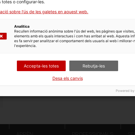
s totes o configurar-les.
ació sobre l'ús de les galetes en aquest web.
Analítica
Recullen informació anònima sobre l'ús del web, les pàgines que visites,
elements amb els quals interactues i com has arribat al web. Aquesta in
es fa servir per analitzar el comportament dels usuaris al web i millorar-
l'experiència.
Accepta-les totes
Rebutja-les
Desa els canvis
Powered by
APRÈN
PROFESSIONALS
SE