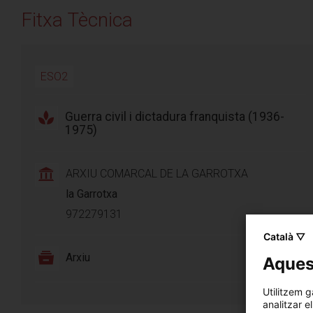
Fitxa Tècnica
ESO2
Guerra civil i dictadura franquista (1936-
1975)
ARXIU COMARCAL DE LA GARROTXA
la Garrotxa
972279131
Català ▽
Arxiu
Aquest
Utilitzem g
analitzar e