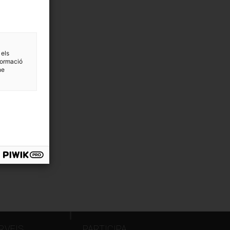
 els
formació
ne
RVEIS
PARTICIPA