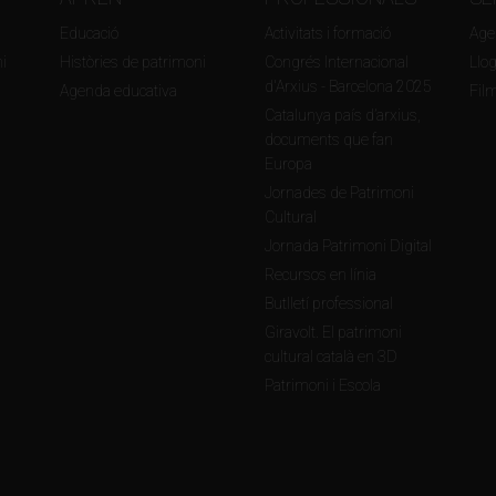
Educació
Activitats i formació
Agen
i
Històries de patrimoni
Congrés Internacional
Llo
d'Arxius - Barcelona 2025
Agenda educativa
Fil
Catalunya país d’arxius,
documents que fan
Europa
Jornades de Patrimoni
Cultural
Jornada Patrimoni Digital
Recursos en línia
Butlletí professional
Giravolt. El patrimoni
cultural català en 3D
Patrimoni i Escola