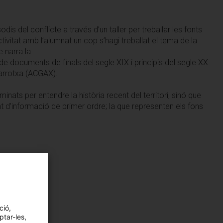
is del conflicte a través d’un taller per treballar les fonts
ivitat amb l’alumnat un cop s’hagi treballat el tema de la
e narra la
e documents de finals del segle XIX i principis del segle XX
Garrotxa (ACGAX).
nats per entendre la història recent del territori, sinó que
t d’informació de primer ordre; la que representen els fons
ció,
ptar-les,