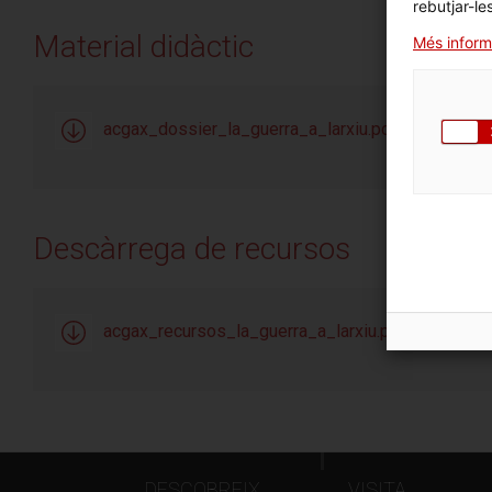
rebutjar-le
Material didàctic
Més inform
acgax_dossier_la_guerra_a_larxiu.pdf
Descàrrega de recursos
acgax_recursos_la_guerra_a_larxiu.pdf
DESCOBREIX
VISITA