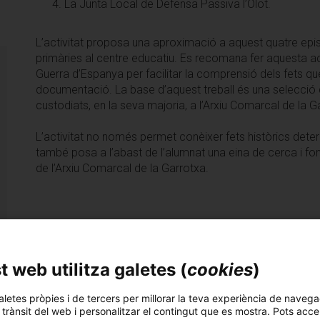
La Junta Local de Defensa Passiva l’Olot.
L’activitat proposa una aproximació a aquest quatre episod
primàries al centre educatiu. Es recomana fer aquesta act
Guerra d’Espanya per facilitar la comprensió dels fets qu
documentació. La base d’aquest treball és una selecció d
custodiats, en la seva majoria, a l’Arxiu Comarcal de la 
L’activitat no només permet conèixer fets històrics determi
també posa a l’abast de l’alumnat una eina de cerca i fon
de l’Arxiu Comarcal de la Garrotxa.
Cerca més activitats
 web utilitza galetes (
cookies
)
aletes pròpies i de tercers per millorar la teva experiència de navega
l trànsit del web i personalitzar el contingut que es mostra. Pots acce