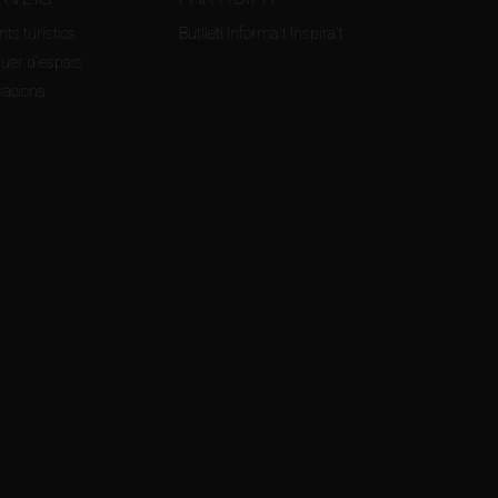
ts turístics
Butlletí Informa't Inspira't
guer d'espais
macions