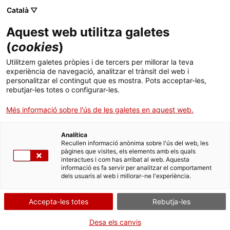
Vés
CA
ES
EN
Català ▽
al
contingut
Aquest web utilitza galetes
Toggl
navig
(
cookies
)
NICOLE
BIARNÉS KIEFER
Utilitzem galetes pròpies i de tercers per millorar la teva
experiència de navegació, analitzar el trànsit del web i
personalitzar el contingut que es mostra. Pots acceptar-les,
rebutjar-les totes o configurar-les.
« Tornar
Més informació sobre l'ús de les galetes en aquest web.
Analítica
Recullen informació anònima sobre l'ús del web, les
pàgines que visites, els elements amb els quals
interactues i com has arribat al web. Aquesta
informació es fa servir per analitzar el comportament
dels usuaris al web i millorar-ne l'experiència.
Accepta-les totes
Rebutja-les
Desa els canvis