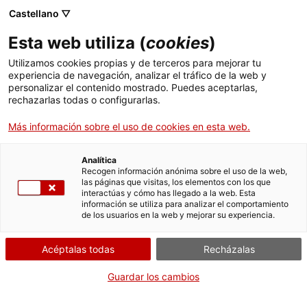
Pasar
CA
ES
EN
Castellano ▽
al
contenido
Esta web utiliza (
cookies
)
principal
Toggl
navig
Utilizamos cookies propias y de terceros para mejorar tu
experiencia de navegación, analizar el tráfico de la web y
PLANIFÍCATE
LA AGENDA
personalizar el contenido mostrado. Puedes aceptarlas,
rechazarlas todas o configurarlas.
¿Qué actividad quieres hacer?
Más información sobre el uso de cookies en esta web.
¿A quién va dirigida?
Todos los públicos
Analítica
Recogen información anónima sobre el uso de la web,
Público general
las páginas que visitas, los elementos con los que
Familias
interactúas y cómo has llegado a la web. Esta
información se utiliza para analizar el comportamiento
Escuelas
de los usuarios en la web y mejorar su experiencia.
Grupos
Professionals
Acéptalas todas
Recházalas
¿Qué tipo de actividad?
Guardar los cambios