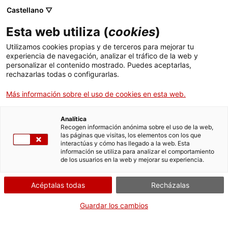
Pasar
CA
ES
EN
Castellano ▽
al
contenido
Esta web utiliza (
cookies
)
principal
Toggl
navig
Utilizamos cookies propias y de terceros para mejorar tu
experiencia de navegación, analizar el tráfico de la web y
EL
TOP 25
personalizar el contenido mostrado. Puedes aceptarlas,
rechazarlas todas o configurarlas.
LO QUE NO TE PUEDES PERDER DEL
Más información sobre el uso de cookies en esta web.
PATRIMONIO CATALÁN
Analítica
Recogen información anónima sobre el uso de la web,
las páginas que visitas, los elementos con los que
interactúas y cómo has llegado a la web. Esta
información se utiliza para analizar el comportamiento
de los usuarios en la web y mejorar su experiencia.
Acéptalas todas
Recházalas
Guardar los cambios