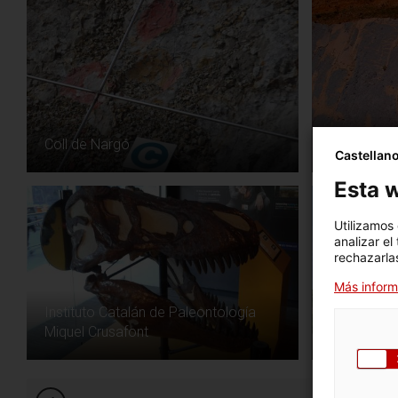
Coll de Nargó
Icnitas de
Castellan
Esta w
Utilizamos
analizar el
rechazarlas
Más inform
Instituto Catalán de Paleontología
Miquel Crusafont
Castell de 