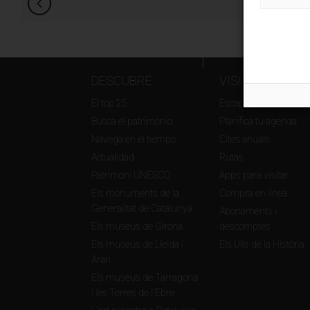
DESCUBRE
VISITA
El top 25
Escapadas
Busca el patrimonio
Planifica tu agenda
Navega en el tiempo
Cites anuals
Actualidad
Rutas
Patrimoni UNESCO
Apps para visitar
Els monuments de la
Compra en línea
Generalitat de Catalunya
Abonaments i
Els museus de Girona
descomptes
Els museus de Lleida i
Els Ulls de la Història
Aran
Els museus de Tarragona
i les Terres de l'Ebre