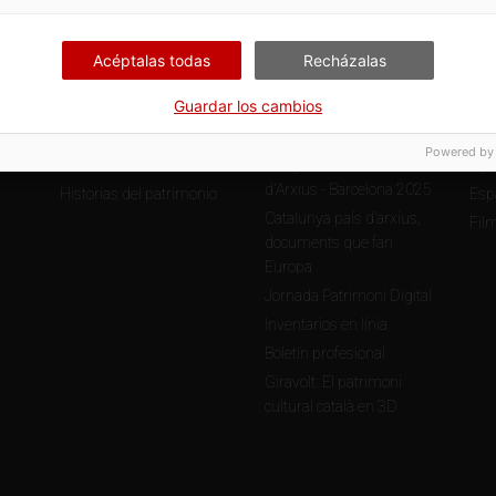
« primer
1
2
Acéptalas todas
Recházalas
Guardar los cambios
APRENDE
PROFESIONALES
SE
Powered by
Educación
Congrés Internacional
Agen
d'Arxius - Barcelona 2025
Historias del patrimonio
Esp
Catalunya país d’arxius,
Fil
documents que fan
Europa
Jornada Patrimoni Digital
Inventarios en línia
Boletín profesional
Giravolt. El patrimoni
cultural català en 3D