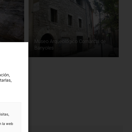
Museo Arqueológico Comarcal de
Banyoles
ación,
tarlas,
sitas,
n la web