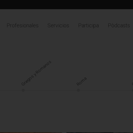
Profesionales
Servicios
Participa
Pòdcasts
Griegos y Romanos
C
Roma