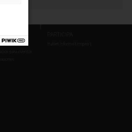
RVICIOS
PARTICIPA
tes turísticos
Butlletí Informa't Inspira't
acios para eventos
maciones