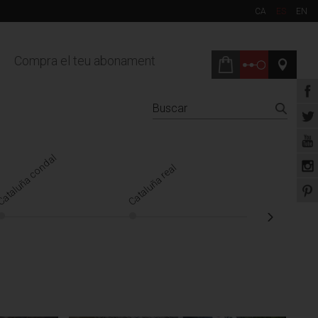
CA
ES
EN
Compra el teu abonament
ataluña condal
Renacimiento
Cataluña real