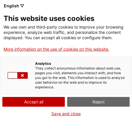
Aller
CA
ES
EN
English ▽
au
contenu
DE BAT A BAT
Toggl
This website uses cookies
principal
navig
We use own and third-party cookies to improve your browsing
experience, analyze web traffic, and personalize the content
displayed. You can accept all cookies or configure them.
More information on the use of cookies on this website.
Analytics
They collect anonymous information about web use,
pages you visit, elements you interact with, and how
you got to the web. This information is used to analyze
L’abonnement
De Bat a Bat Costa Brava
vous permet de visiter de manière
user behavior on the web and to improve its
illimitée pendant tout un an les huit équipements suivants :
experience.
Église canoniale de Santa Maria de Vilabertran
Ensemble monumental de Sant Pere de Rodes
Accept all
Reject
Studio atelier Carles Fontserè
Musée d'Archéologie de Catalogne (MAC) – Empúries
Save and close
Musée d’Archéologie de Catalogne (MAC) – Girona
Ancien Hôpital de Santa Caterina
Musée d’Art de Girona
Musée d’Archéologie de Catalogne (MAC) – Ullastret