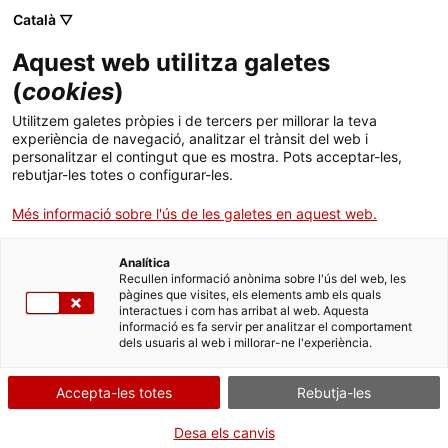
Vés
CA
ES
EN
Català ▽
al
contingut
Aquest web utilitza galetes
Toggl
navig
(
cookies
)
ESCAPADES
Utilitzem galetes pròpies i de tercers per millorar la teva
experiència de navegació, analitzar el trànsit del web i
personalitzar el contingut que es mostra. Pots acceptar-les,
rebutjar-les totes o configurar-les.
Més informació sobre l'ús de les galetes en aquest web.
Analítica
Recullen informació anònima sobre l'ús del web, les
pàgines que visites, els elements amb els quals
interactues i com has arribat al web. Aquesta
informació es fa servir per analitzar el comportament
dels usuaris al web i millorar-ne l'experiència.
Accepta-les totes
Rebutja-les
Desa els canvis